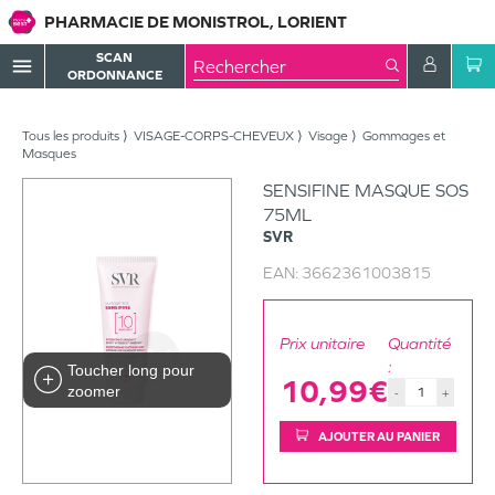
PHARMACIE DE MONISTROL, LORIENT
SCAN
menu
ORDONNANCE
Tous les produits
VISAGE-CORPS-CHEVEUX
Visage
Gommages et
Masques
SENSIFINE MASQUE SOS
75ML
SVR
EAN:
3662361003815
Prix unitaire
Quantité
:
Toucher long pour
10,99€
zoomer
-
+
AJOUTER AU PANIER