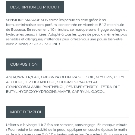
DESCRIPTION DU PRODUIT
SENSIFINE MASQUE SOS calme les peaux en crise grâce à sa
formuleminimaliste sans parfum, concentrée en vitamines B12 et en huile
de Babassu. En seulement 10 minutes, ce masque sans rinçage soulage et
hydrate les peaux irritées. Adapté à tous les types de peaux, même les plus
sensibles et allergiques, n’attendez plus, offrez-vous une pause bien-être
avec le Masque SOS SENSIFINE !
COMPOSITION
AQUA/WATER/EAU, ORBIGNYA OLEIFERA SEED OIL, GLYCERIN, CETYL
ALCOHOL, 1,2-HEXANEDIOL, SODIUM POLYACRYLATE,
CYANOCOBALAMIN, PANTHENOL, PENTAERYTHRITYL TETRA-DI-T-
BUTYL HYDROXYHYDROCINNAMATE, CAPRYLYL GLYCOL
MODE D’EMPLOI
Utiliser sur le visage 1 à 2 fois par semaine, sans rinçage. En masque minute
: Pour réduire la réactivité de la peau, appliquer en couche épaisse le matin
ou le soir, laisser poser 5 à 10 minutes puis retirer l'excédent. En masque de