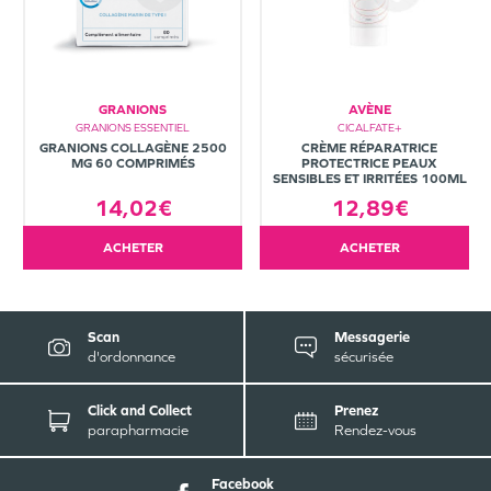
GRANIONS
AVÈNE
GRANIONS ESSENTIEL
CICALFATE+
GRANIONS COLLAGÈNE 2500
CRÈME RÉPARATRICE
MG 60 COMPRIMÉS
PROTECTRICE PEAUX
SENSIBLES ET IRRITÉES 100ML
14,02€
12,89€
ACHETER
ACHETER
Scan
Messagerie
d'ordonnance
sécurisée
Click and Collect
Prenez
parapharmacie
Rendez-vous
Facebook