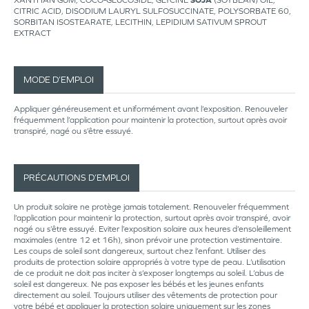
XANTHAN GUM, COCO-GLUCOSIDE, GLYCINE
SOJA
(SOYBEAN) OIL,
CITRIC ACID, DISODIUM LAURYL SULFOSUCCINATE, POLYSORBATE 60,
SORBITAN ISOSTEARATE, LECITHIN, LEPIDIUM SATIVUM SPROUT
EXTRACT
MODE D’EMPLOI
Appliquer généreusement et uniformément avant l’exposition. Renouveler
fréquemment l’application pour maintenir la protection, surtout après avoir
transpiré, nagé ou s’être essuyé.
PRÉCAUTIONS D’EMPLOI
Un produit solaire ne protège jamais totalement. Renouveler fréquemment
l’application pour maintenir la protection, surtout après avoir transpiré, avoir
nagé ou s’être essuyé. Eviter l’exposition solaire aux heures d’ensoleillement
maximales (entre 12 et 16h), sinon prévoir une protection vestimentaire.
Les coups de soleil sont dangereux, surtout chez l’enfant. Utiliser des
produits de protection solaire appropriés à votre type de peau. L’utilisation
de ce produit ne doit pas inciter à s’exposer longtemps au soleil. L’abus de
soleil est dangereux. Ne pas exposer les bébés et les jeunes enfants
directement au soleil. Toujours utiliser des vêtements de protection pour
votre bébé et appliquer la protection solaire uniquement sur les zones