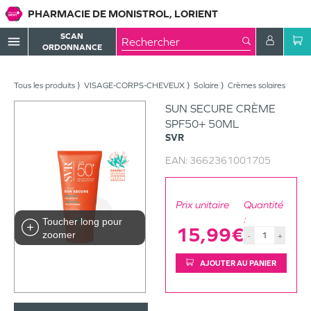
PHARMACIE DE MONISTROL, LORIENT
SCAN
menu
ORDONNANCE
Tous les produits
VISAGE-CORPS-CHEVEUX
Solaire
Crèmes solaires
SUN SECURE CRÈME
SPF50+ 50ML
SVR
EAN:
3662361001705
Prix unitaire
Quantité
:
Toucher long pour
15,99€
zoomer
-
+
AJOUTER AU PANIER