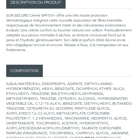
DESCRIPTION DU PRODUIT
SUN SECURE Crème SPF50+ offre une très haute protection
dermatologique intégrant cette nouvelle association de filtres brevetée
respectueuse de l’environnement marin et des mécanismes endocriniens
évalués. Une crème confort au toucher velours non collant. Particulièrement
adaptée aux peaux normales à sèches, sa texture onctueuse fond sur la
peau et l’hydrate généreusement. Son délicat parfum d’été donne envie
d’en réappliquer encore et encore. Résiste à l’eau, à la transpiration et aux
frottements.
COMPOSITION
AQUA/WATER/EAU, DIISOPROPYL ADIPATE, DIETHYLAMINO
HYDROXYBENZOYL HEXYL BENZOATE, DICAPRYLYL ETHER, SILICA,
ETHYLHEXYL TRIAZONE, BIS-ETHYLHEXYLOXYPHENOL
METHOXYPHENYL TRIAZINE, CETEARYL ALCOHOL, HYDROGENATED
VEGETABLE OIL, C12-15 ALKYL BENZOATE, DIETHYLHEXYL BUTAMIDO
TRIAZONE, CETEARETH-20, GLYCERIN, PENTYLENE GLYCOL,
ACRYLATES/C12-22 ALKYL METHACRYLATE COPOLYMER,
POLYESTER-7, 1,2-HEXANEDIOL, NIACINAMIDE, NEOPENTYL GLYCOL
DIHEPTANOATE, TOCOPHERYL ACETATE, HYDROXYETHYL
ACRYLATE/SODIUM ACRYLOYLDIMETHYL TAURATE COPOLYMER,
PARFUM (FRAGRANCE), TOCOPHEROL, CAPRYLYL GLYCOL, ARGININE,