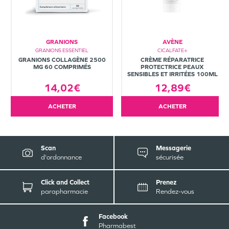
GRANIONS
AVÈNE
GRANIONS ESSENTIEL
CICALFATE+
GRANIONS COLLAGÈNE 2500
CRÈME RÉPARATRICE
MG 60 COMPRIMÉS
PROTECTRICE PEAUX
SENSIBLES ET IRRITÉES 100ML
14,02€
12,89€
ACHETER
ACHETER
Scan
Messagerie
d'ordonnance
sécurisée
Click and Collect
Prenez
parapharmacie
Rendez-vous
Facebook
Pharmabest