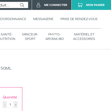
ME CONNECTER
MON PANIER
 D’ORDONNANCE
MESSAGERIE
PRISE DE RENDEZ-VOUS
SANTÉ-
MINCEUR-
PHYTO-
MATÉRIEL ET
UTRITION
SPORT
AROMA-BIO
ACCESSOIRES
+ 50ML
Quantité :
-
+