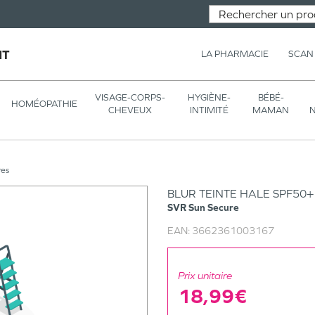
NT
LA PHARMACIE
SCAN
VISAGE-CORPS-
HYGIÈNE-
BÉBÉ-
HOMÉOPATHIE
CHEVEUX
INTIMITÉ
MAMAN
N
res
BLUR TEINTE HALE SPF50
SVR
Sun Secure
EAN:
3662361003167
Prix unitaire
18,99€