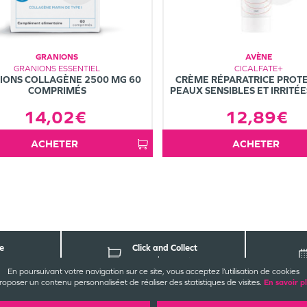
GRANIONS
AVÈNE
GRANIONS ESSENTIEL
CICALFATE+
IONS COLLAGÈNE 2500 MG 60
CRÈME RÉPARATRICE PROTE
COMPRIMÉS
PEAUX SENSIBLES ET IRRITÉ
14,02€
12,89€
ACHETER
ACHETER
e
Click and Collect
parapharmacie
En poursuivant votre navigation sur ce site, vous acceptez l’utilisation de cookies
roposer un contenu personnalisé
et de réaliser des statistiques de visites.
En savoir p
CONTACT
EZ-NOUS
INFORMATIONS
LÉG