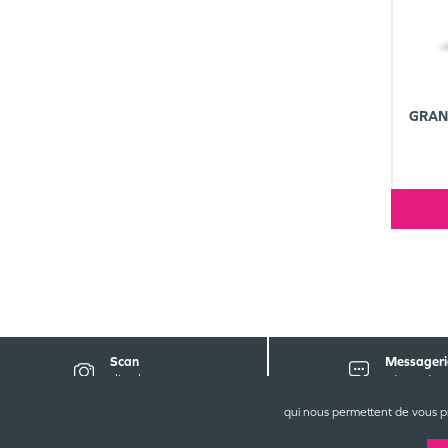
GRAN
Scan
Messageri
d'ordonnance
sécurisée
qui nous permettent de vous p