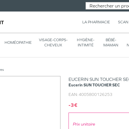
NT
LA PHARMACIE
SCAN
VISAGE-CORPS-
HYGIÈNE-
BÉBÉ-
HOMÉOPATHIE
CHEVEUX
INTIMITÉ
MAMAN
N
res
EUCERIN SUN TOUCHER S
Eucerin
SUN TOUCHER SEC
EAN:
4005800126253
-3€
Prix unitaire