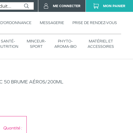
ME CONNECTER
MON PANIER
 D’ORDONNANCE
MESSAGERIE
PRISE DE RENDEZ-VOUS
SANTÉ-
MINCEUR-
PHYTO-
MATÉRIEL ET
UTRITION
SPORT
AROMA-BIO
ACCESSOIRES
EC 50 BRUME AÉROS/200ML
Quantité :