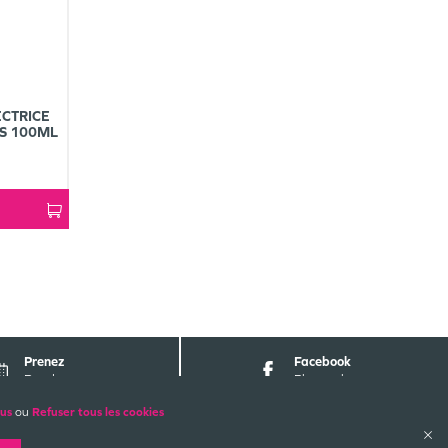
CTRICE
ES 100ML
Prenez
Facebook
Rendez-vous
Pharmabest
lus
ou
Refuser tous les cookies
ALES
PAIEMENTS SÉCURISÉS