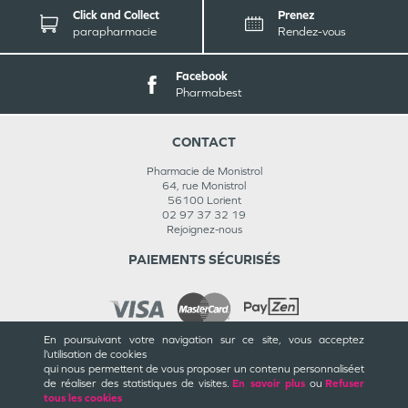
Click and Collect
Prenez
parapharmacie
Rendez-vous
Facebook
Pharmabest
CONTACT
Pharmacie de Monistrol
64, rue Monistrol
56100
Lorient
02 97 37 32 19
Rejoignez-nous
PAIEMENTS SÉCURISÉS
En poursuivant votre navigation sur ce site, vous acceptez
l’utilisation de cookies
INFORMATIONS
qui nous permettent de vous proposer un contenu personnalisé
et
de réaliser des statistiques de visites.
En savoir plus
ou
Refuser
CGU / CGV
tous les cookies
Mentions légales