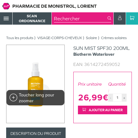
PHARMACIE DE MONISTROL, LORIENT
SCAN
menu
ORDONNANCE
Tous les produits
VISAGE-CORPS-CHEVEUX
Solaire
Crèmes solaires
SUN MIST SPF30 200ML
Biotherm
Waterlover
EAN:
3614272459052
Prix unitaire
Quantité
:
Toucher long pour
26,99€
-
+
zoomer
AJOUTER AU PANIER
DESCRIPTION DU PRODUIT