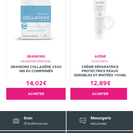
GRANIONS
AVÈNE
GRANIONS ESSENTIEL
CICALFATE+
GRANIONS COLLAGÈNE 2500
CRÈME RÉPARATRICE
MG 60 COMPRIMÉS
PROTECTRICE PEAUX
SENSIBLES ET IRRITÉES 100ML
14,02€
12,89€
ACHETER
ACHETER
Scan
Messagerie
d'ordonnance
sécurisée