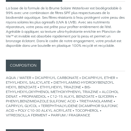
La base de la formule de la Brume Solaire Waterlover est biodégradable à
99% avec une combinaison de filtres SPF plus respectueuses de la
biodiversité aquatique. Ses filtres résistants à l’eau protègent votre peau des
rayons solaires les plus agressifs (UVA & UVB). Avec ses nutriments
réparateurs, votre peau est prête pour profiter entièrement de l’été.
Agréable à appliquer, sa texture ultra-hydratante enrichie en Plancton de
Vie™ et invisible est absorbée rapidement par la peau et permet un
bronzage éclatant. Dans le cadre de notre engagement, votre produit est
disponible dans une bouteille en plastique 100% recyclé et recyclable.
COMPOSITION
AQUA / WATER • DICAPRYLYL CARBONATE • DICAPRYLYL ETHER •
ETHYLHEXYL SALICYLATE • DIETHYLAMINO HYDROXYBENZOYL
HEXYL BENZOATE • ETHYLHEXYL TRIAZONE • BIS-
ETHYLHEXYLOXYPHENOL METHOXYPHENYL TRIAZINE • ALCOHOL
DENAT. • PROPANEDIOL • C12-15 ALKYL BENZOATE • GLYCERIN •
PHENYLBENZIMIDAZOLE SULFONIC ACID • TRIETHANOLAMINE •
CAPRYLYL GLYCOL • TEREPHTHALYLIDENE DICAMPHOR SULFONIC
ACID • POLY C10-30 ALKYL ACRYLATE • TOCOPHEROL •
VITREOSCILLA FERMENT • PARFUM / FRAGRANCE