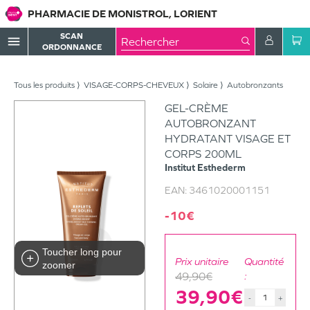
PHARMACIE DE MONISTROL, LORIENT
SCAN
menu
ORDONNANCE
Tous les produits
VISAGE-CORPS-CHEVEUX
Solaire
Autobronzants
GEL-CRÈME
AUTOBRONZANT
HYDRATANT VISAGE ET
CORPS 200ML
Institut Esthederm
EAN:
3461020001151
-10€
Toucher long pour
Prix unitaire
Quantité
zoomer
49,90€
:
39,90€
-
+