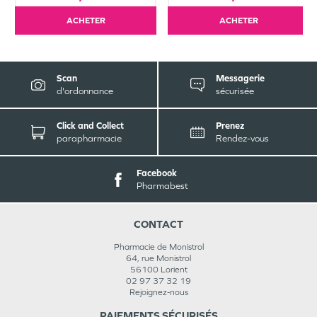
ACHETER
ACHETER
Scan
Messagerie
d'ordonnance
sécurisée
Click and Collect
Prenez
parapharmacie
Rendez-vous
Facebook
Pharmabest
CONTACT
Pharmacie de Monistrol
64, rue Monistrol
56100
Lorient
02 97 37 32 19
Rejoignez-nous
PAIEMENTS SÉCURISÉS