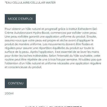
*EAU CELLULAIRE/CELLULAR WATER
MODE D’EMPLOI
Pour obtenir un hâle naturel et progressif grâce à Institut Esthederm Gel-
Crème Autobronzant Hydra-Boost, commencez par exfolier votre peau.
Une peau exfoliée garantit une application uniforme du produit. Ensuite,
assurez-vous que votre peau est propre et sèche avant d'appliquer le
produit de manière uniforme. Les mouvements doivent être fluides et
réguliers pour assurer une répartition équilibrée du produit sur toute la
surface de la peau. Après l'application, il est essentiel de se laver les mains
pour éviter les taches indésirables. Selon l'intensité du hâle souhaitée, cette
routine peut être répétée de une à trois fois par semaine. N'oubliez pas que
l'obtention d'un hâle naturel et uniforme nécessite une application régulière
et consciencieuse du produit.
CONTENU
200ml