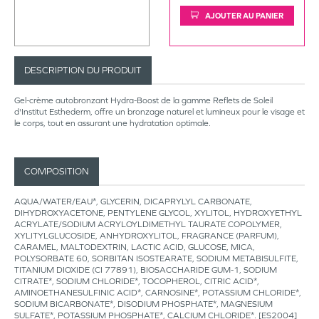
AJOUTER AU PANIER
DESCRIPTION DU PRODUIT
Gel-crème autobronzant Hydra-Boost de la gamme Reflets de Soleil
d'Institut Esthederm, offre un bronzage naturel et lumineux pour le visage et
le corps, tout en assurant une hydratation optimale.
COMPOSITION
AQUA/WATER/EAU*, GLYCERIN, DICAPRYLYL CARBONATE,
DIHYDROXYACETONE, PENTYLENE GLYCOL, XYLITOL, HYDROXYETHYL
ACRYLATE/SODIUM ACRYLOYLDIMETHYL TAURATE COPOLYMER,
XYLITYLGLUCOSIDE, ANHYDROXYLITOL, FRAGRANCE (PARFUM),
CARAMEL, MALTODEXTRIN, LACTIC ACID, GLUCOSE, MICA,
POLYSORBATE 60, SORBITAN ISOSTEARATE, SODIUM METABISULFITE,
TITANIUM DIOXIDE (CI 77891), BIOSACCHARIDE GUM-1, SODIUM
CITRATE*, SODIUM CHLORIDE*, TOCOPHEROL, CITRIC ACID*,
AMINOETHANESULFINIC ACID*, CARNOSINE*, POTASSIUM CHLORIDE*,
SODIUM BICARBONATE*, DISODIUM PHOSPHATE*, MAGNESIUM
SULFATE*, POTASSIUM PHOSPHATE*, CALCIUM CHLORIDE*. [ES2004]