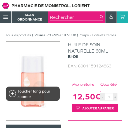
PHARMACIE DE MONISTROL, LORIENT
SCAN
menu
ORDONNANCE
Tous les produits
VISAGE-CORPS-CHEVEUX
Corps
Laits et Crèmes
HUILE DE SOIN
NATURELLE 60ML
Bi-Oil
EAN:
6001159124863
Prix unitaire
Quantité
:
Toucher long pour
12,50€
zoomer
-
+
AJOUTER AU PANIER