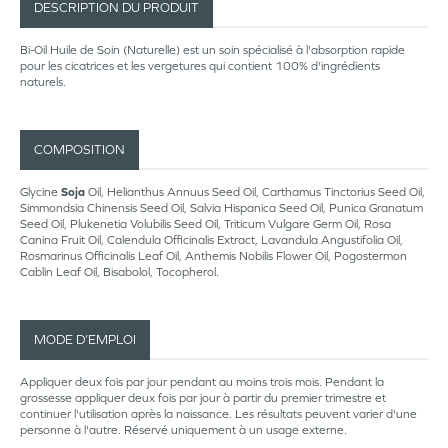
DESCRIPTION DU PRODUIT
Bi-Oil Huile de Soin (Naturelle) est un soin spécialisé à l'absorption rapide
pour les cicatrices et les vergetures qui contient 100% d'ingrédients
naturels.
COMPOSITION
Glycine
Soja
Oil, Helianthus Annuus Seed Oil, Carthamus Tinctorius Seed Oil,
Simmondsia Chinensis Seed Oil, Salvia Hispanica Seed Oil, Punica Granatum
Seed Oil, Plukenetia Volubilis Seed Oil, Triticum Vulgare Germ Oil, Rosa
Canina Fruit Oil, Calendula Officinalis Extract, Lavandula Angustifolia Oil,
Rosmarinus Officinalis Leaf Oil, Anthemis Nobilis Flower Oil, Pogostermon
Cablin Leaf Oil, Bisabolol, Tocopherol.
MODE D’EMPLOI
Appliquer deux fois par jour pendant au moins trois mois. Pendant la
grossesse appliquer deux fois par jour à partir du premier trimestre et
continuer l'utilisation après la naissance. Les résultats peuvent varier d'une
personne à l'autre. Réservé uniquement à un usage externe.