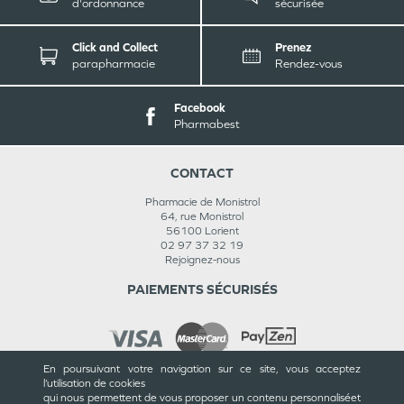
d'ordonnance
sécurisée
Click and Collect
Prenez
parapharmacie
Rendez-vous
Facebook
Pharmabest
CONTACT
Pharmacie de Monistrol
64, rue Monistrol
56100
Lorient
02 97 37 32 19
Rejoignez-nous
PAIEMENTS SÉCURISÉS
En poursuivant votre navigation sur ce site, vous acceptez
l’utilisation de cookies
INFORMATIONS
qui nous permettent de vous proposer un contenu personnalisé
et