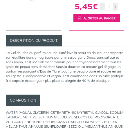
5,45€
-
+
AJOUTER AU PANIER
DESCRIPTION DU PRODUIT
Le Gel douche au parfum Eau de Tiaré lave la peau en douceur et respecte
son équilibre dans un agréable parfum ressourçant. Doux, sans sulfate et
sans savon, il est spécialement formulé pour nettoyer délicatement tous les
types de peaux sans dessécher. Sous la douche, sa texture gel dégage un
parfum ressourçant d’Eau de Tiaré, pour une peau propre et souple en un
seul geste. Biodégradable et végan, il est conditionné dans un tube pratique
à la capsule écoconçue : plus plate et allégée de 40 % de plastique.
COMPOSITION
WATER (AQUA). GLYCERIN. CETEARETH-60 MYRISTYL GLYCOL. SODIUM
LAUROYL METHYL ISETHIONATE. DECYL GLUCOSIDE. POLYSORBATE
20. LAURYL BETAINE. THEOBROMA GRANDIFLORUM SEED BUTTER.
HELIANTHUS ANNUUS (SUNFLOWER) SEED OIL (HELIANTHUS ANNUUS