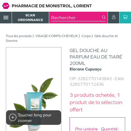
PHARMACIE DE MONISTROL, LORIENT
SCAN
menu
ORDONNANCE
Tous les produits
VISAGE-CORPS-CHEVEUX
Corps
Gels douche et
Savons
GEL DOUCHE AU
PARFUM EAU DE TIARÉ
200ML
Klorane
Cupuaçu
CIP:
3282770143843
- EAN:
3282770112436
3
produits achetés,
1
produit de la sélection
offert
Toucher long pour
zoomer
Prix unitaire
Quantité :