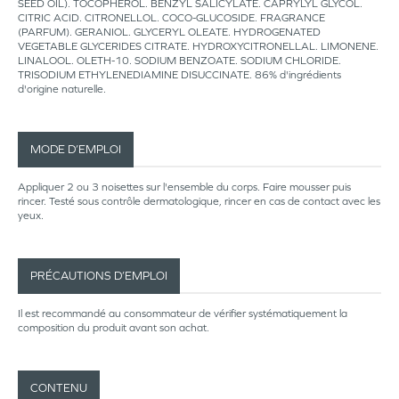
SEED OIL). TOCOPHEROL. BENZYL SALICYLATE. CAPRYLYL GLYCOL.
CITRIC ACID. CITRONELLOL. COCO-GLUCOSIDE. FRAGRANCE
(PARFUM). GERANIOL. GLYCERYL OLEATE. HYDROGENATED
VEGETABLE GLYCERIDES CITRATE. HYDROXYCITRONELLAL. LIMONENE.
LINALOOL. OLETH-10. SODIUM BENZOATE. SODIUM CHLORIDE.
TRISODIUM ETHYLENEDIAMINE DISUCCINATE. 86% d'ingrédients
d'origine naturelle.
MODE D’EMPLOI
Appliquer 2 ou 3 noisettes sur l'ensemble du corps. Faire mousser puis
rincer. Testé sous contrôle dermatologique, rincer en cas de contact avec les
yeux.
PRÉCAUTIONS D’EMPLOI
Il est recommandé au consommateur de vérifier systématiquement la
composition du produit avant son achat.
CONTENU