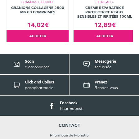
GRANIONS ESSENTIEL
CICALFATE+
GRANIONS COLLAGÈNE 2500
CRÈME RÉPARATRICE
MG 60 COMPRIMÉS
PROTECTRICE PEAUX
SENSIBLES ET IRRITÉES 100ML
14,02€
12,89€
ACHETER
ACHETER
Scan
Messagerie
d'ordonnance
sécurisée
Click and Collect
Prenez
parapharmacie
Rendez-vous
Facebook
Pharmabest
CONTACT
Pharmacie de Monistrol