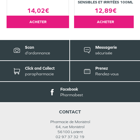
SENSIBLES ET IRRITÉES 100ML
14,02€
12,89€
ACHETER
ACHETER
Scan
Messagerie
d'ordonnance
sécurisée
Click and Collect
Prenez
parapharmacie
Rendez-vous
Facebook
Pharmabest
CONTACT
Pharmacie de Monistrol
64, rue Monistrol
56100
Lorient
02 97 37 32 19