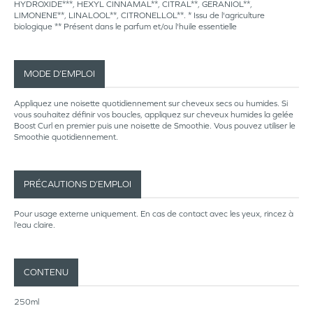
HYDROXIDE***, HEXYL CINNAMAL**, CITRAL**, GERANIOL**,
LIMONENE**, LINALOOL**, CITRONELLOL**. * Issu de l'agriculture
biologique ** Présent dans le parfum et/ou l'huile essentielle
MODE D’EMPLOI
Appliquez une noisette quotidiennement sur cheveux secs ou humides. Si
vous souhaitez définir vos boucles, appliquez sur cheveux humides la gelée
Boost Curl en premier puis une noisette de Smoothie. Vous pouvez utiliser le
Smoothie quotidiennement.
PRÉCAUTIONS D’EMPLOI
Pour usage externe uniquement. En cas de contact avec les yeux, rincez à
l’eau claire.
CONTENU
250ml