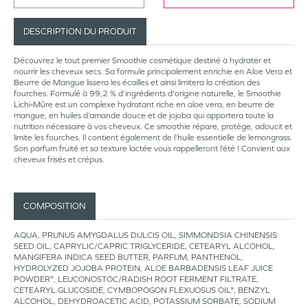
DESCRIPTION DU PRODUIT
Découvrez le tout premier Smoothie cosmétique destiné à hydrater et
nourrir les cheveux secs. Sa formule principalement enrichie en Aloe Vera et
Beurre de Mangue lissera les écailles et ainsi limitera la création des
fourches. Formulé à 99,2 % d’ingrédients d'origine naturelle, le Smoothie
Lichi-Mûre est un complexe hydratant riche en aloe vera, en beurre de
mangue, en huiles d’amande douce et de jojoba qui apportera toute la
nutrition nécessaire à vos cheveux. Ce smoothie répare, protège, adoucit et
limite les fourches. Il contient également de l'huile essentielle de lemongrass.
Son parfum fruité et sa texture lactée vous rappelleront l’été ! Convient aux
cheveux frisés et crépus.
COMPOSITION
AQUA, PRUNUS AMYGDALUS DULCIS OIL, SIMMONDSIA CHINENSIS
SEED OIL, CAPRYLIC/CAPRIC TRIGLYCERIDE, CETEARYL ALCOHOL,
MANGIFERA INDICA SEED BUTTER, PARFUM, PANTHENOL,
HYDROLYZED JOJOBA PROTEIN, ALOE BARBADENSIS LEAF JUICE
POWDER*, LEUCONOSTOC/RADISH ROOT FERMENT FILTRATE,
CETEARYL GLUCOSIDE, CYMBOPOGON FLEXUOSUS OIL*, BENZYL
ALCOHOL, DEHYDROACETIC ACID, POTASSIUM SORBATE, SODIUM