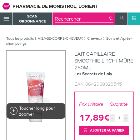
PHARMACIE DE MONISTROL, LORIENT
SCAN
menu
ORDONNANCE
Tous les produits
VISAGE-CORPS-CHEVEUX
Cheveux
Soins et Après-
shampoings
LAIT CAPILLAIRE
SMOOTHIE LITCHI-MÛRE
250ML
Les Secrets de Loly
EAN:
0642968328545
Prix unitaire
Quantité
Toucher long pour
:
zoomer
17,89€
-
+
AJOUTER AU PANIER