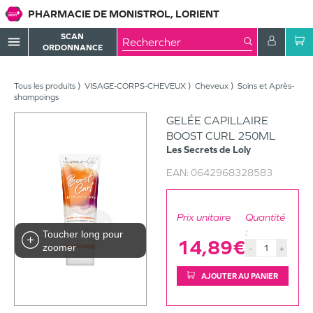
PHARMACIE DE MONISTROL, LORIENT
SCAN
menu
ORDONNANCE
Tous les produits
VISAGE-CORPS-CHEVEUX
Cheveux
Soins et Après-
shampoings
GELÉE CAPILLAIRE
BOOST CURL 250ML
Les Secrets de Loly
EAN:
0642968328583
Prix unitaire
Quantité
:
Toucher long pour
14,89€
zoomer
-
+
AJOUTER AU PANIER