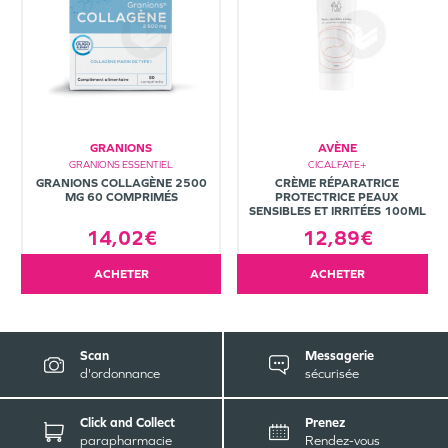
GRANIONS
AVÈNE
GRANIONS ESSENTIEL
CICALFATE+
GRANIONS COLLAGÈNE 2500
CRÈME RÉPARATRICE
MG 60 COMPRIMÉS
PROTECTRICE PEAUX
SENSIBLES ET IRRITÉES 100ML
14,02€
12,89€
ACHETER
ACHETER
Scan
Messagerie
d'ordonnance
sécurisée
Click and Collect
Prenez
parapharmacie
Rendez-vous