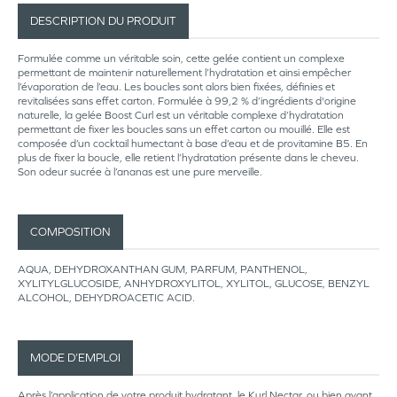
DESCRIPTION DU PRODUIT
Formulée comme un véritable soin, cette gelée contient un complexe
permettant de maintenir naturellement l’hydratation et ainsi empêcher
l’évaporation de l’eau. Les boucles sont alors bien fixées, définies et
revitalisées sans effet carton. Formulée à 99,2 % d’ingrédients d'origine
naturelle, la gelée Boost Curl est un véritable complexe d’hydratation
permettant de fixer les boucles sans un effet carton ou mouillé. Elle est
composée d’un cocktail humectant à base d’eau et de provitamine B5. En
plus de fixer la boucle, elle retient l’hydratation présente dans le cheveu.
Son odeur sucrée à l’ananas est une pure merveille.
COMPOSITION
AQUA, DEHYDROXANTHAN GUM, PARFUM, PANTHENOL,
XYLITYLGLUCOSIDE, ANHYDROXYLITOL, XYLITOL, GLUCOSE, BENZYL
ALCOHOL, DEHYDROACETIC ACID.
MODE D’EMPLOI
Après l’application de votre produit hydratant, le Kurl Nectar, ou bien avant