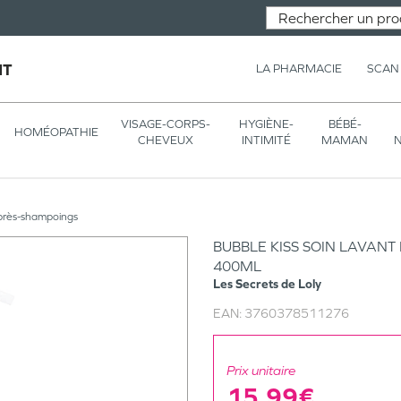
NT
LA PHARMACIE
SCAN
VISAGE-CORPS-
HYGIÈNE-
BÉBÉ-
HOMÉOPATHIE
CHEVEUX
INTIMITÉ
MAMAN
N
près-shampoings
BUBBLE KISS SOIN LAVANT
400ML
Les Secrets de Loly
EAN:
3760378511276
Prix unitaire
15,99€