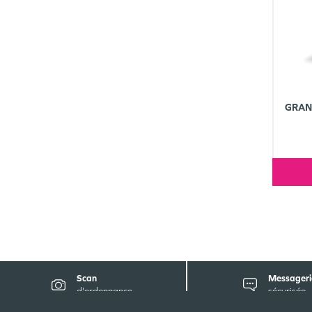
GRAN
Scan
Messageri
d'ordonnance
sécurisée