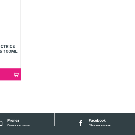
CTRICE
ES 100ML
Prenez
Facebook
Rendez-vous
Pharmabest