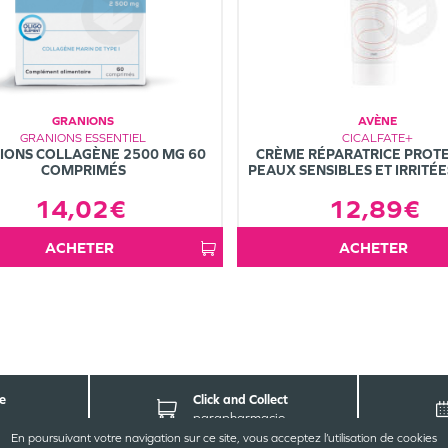
GRANIONS
AVÈNE
GRANIONS ESSENTIEL
CICALFATE+
IONS COLLAGÈNE 2500 MG 60
CRÈME RÉPARATRICE PROTE
COMPRIMÉS
PEAUX SENSIBLES ET IRRITÉ
14,02€
12,89€
ACHETER
ACHETER
e
Click and Collect
parapharmacie
En poursuivant votre navigation sur ce site, vous acceptez l’utilisation de cookies