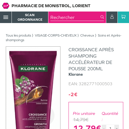
PHARMACIE DE MONISTROL, LORIENT
SCAN
menu
ORDONNANCE
Tous les produits
VISAGE-CORPS-CHEVEUX
Cheveux
Soins et Après-
shampoings
CROISSANCE APRÈS
SHAMPOING
ACCÉLÉRATEUR DE
POUSSE 200ML
Klorane
EAN:
3282771000503
-2€
Prix unitaire
Quantité
14,79€
:
12,79€
-
+