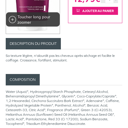
AJOUTER AU PANIER
Toucher long pour
zoomer
DESCRIPTION DU PRODUIT
Sa texture légère, n'alourdit pas les cheveux après séchage et facilite le
coiffage. Croissance, fortifiant, stimulant.
COMPOSITION
Water (Aqua)*, Hydroxypropyl Starch Phosphate, Cetearyl Alcohol,
Behenamidopropyl Dimethylamine*, Glycerin*, Coco-Caprylate/Caprate*,
1,2-Hexanediol, Cinchona Succirubra Bark Extract*, Adenosine*, Caffeine,
Hydrolyzed Vegetable Protein*, Panthenol, Alcohol*, Benzoic Acid,
Ceteareth-33, Citric Acid*, Fragrance (Parfum)*, Green 3 (Ci 42053),
Helianthus Annuus (Sunflower) Seed Oil (Helianthus Annuus Seed Oil)*,
Lactic Acid*, Pantolactone, Red 33 (Ci 17200), Sodium Benzoate,
Tocopherol*, Trisodium Ethylenediamine Disuccinate.