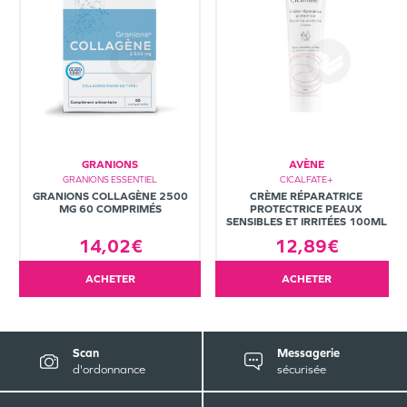
GRANIONS
AVÈNE
GRANIONS ESSENTIEL
CICALFATE+
GRANIONS COLLAGÈNE 2500
CRÈME RÉPARATRICE
MG 60 COMPRIMÉS
PROTECTRICE PEAUX
SENSIBLES ET IRRITÉES 100ML
14,02€
12,89€
ACHETER
ACHETER
Scan
Messagerie
d'ordonnance
sécurisée