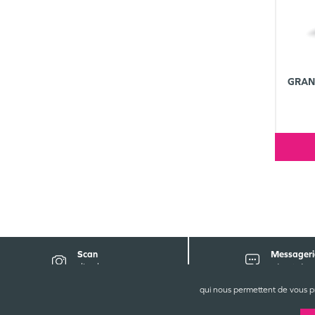
GRAN
Scan
Messageri
d'ordonnance
sécurisée
qui nous permettent de vous p