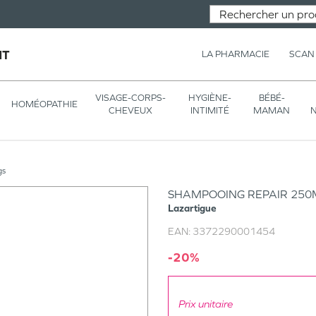
NT
LA PHARMACIE
SCAN
VISAGE-CORPS-
HYGIÈNE-
BÉBÉ-
HOMÉOPATHIE
CHEVEUX
INTIMITÉ
MAMAN
N
gs
SHAMPOOING REPAIR 250
Lazartigue
EAN:
3372290001454
-20%
Prix unitaire