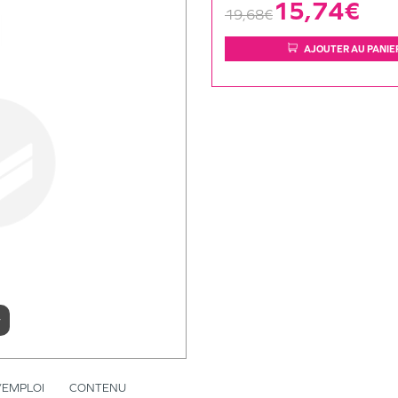
15,74€
19,68€
AJOUTER AU PANIE
r
’EMPLOI
CONTENU