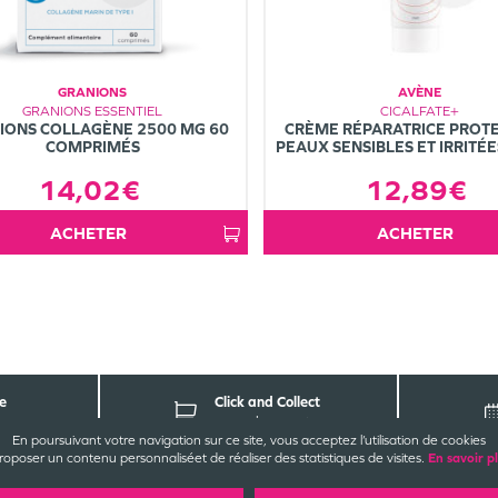
GRANIONS
AVÈNE
GRANIONS ESSENTIEL
CICALFATE+
IONS COLLAGÈNE 2500 MG 60
CRÈME RÉPARATRICE PROTE
COMPRIMÉS
PEAUX SENSIBLES ET IRRITÉ
14,02€
12,89€
ACHETER
ACHETER
e
Click and Collect
parapharmacie
En poursuivant votre navigation sur ce site, vous acceptez l’utilisation de cookies
roposer un contenu personnalisé
et de réaliser des statistiques de visites.
En savoir p
CONTACT
EZ-NOUS
INFORMATIONS
LÉG