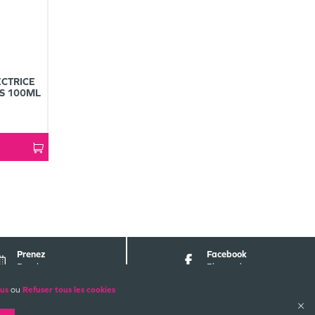
CTRICE
ES 100ML
Prenez
Facebook
Rendez-vous
Pharmabest
lus
ou
Refuser tous les cookies
ALES
PAIEMENTS SÉCURISÉS