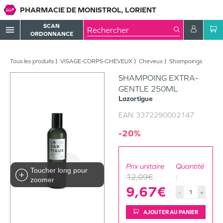
PHARMACIE DE MONISTROL, LORIENT
SCAN
menu
ORDONNANCE
Tous les produits
VISAGE-CORPS-CHEVEUX
Cheveux
Shampoings
SHAMPOING EXTRA-
GENTLE 250ML
Lazartigue
EAN:
3372290002147
-20%
Prix unitaire
Quantité
Toucher long pour
12,09€
:
zoomer
9,67€
-
+
AJOUTER AU PANIER