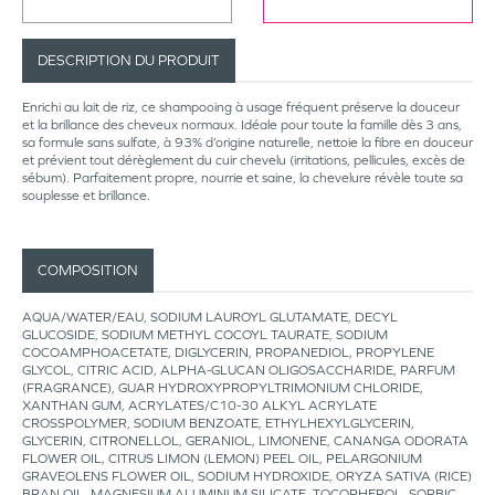
DESCRIPTION DU PRODUIT
Enrichi au lait de riz, ce shampooing à usage fréquent préserve la douceur
et la brillance des cheveux normaux. Idéale pour toute la famille dès 3 ans,
sa formule sans sulfate, à 93% d’origine naturelle, nettoie la fibre en douceur
et prévient tout dérèglement du cuir chevelu (irritations, pellicules, excès de
sébum). Parfaitement propre, nourrie et saine, la chevelure révèle toute sa
souplesse et brillance.
COMPOSITION
AQUA/WATER/EAU, SODIUM LAUROYL GLUTAMATE, DECYL
GLUCOSIDE, SODIUM METHYL COCOYL TAURATE, SODIUM
COCOAMPHOACETATE, DIGLYCERIN, PROPANEDIOL, PROPYLENE
GLYCOL, CITRIC ACID, ALPHA-GLUCAN OLIGOSACCHARIDE, PARFUM
(FRAGRANCE), GUAR HYDROXYPROPYLTRIMONIUM CHLORIDE,
XANTHAN GUM, ACRYLATES/C10-30 ALKYL ACRYLATE
CROSSPOLYMER, SODIUM BENZOATE, ETHYLHEXYLGLYCERIN,
GLYCERIN, CITRONELLOL, GERANIOL, LIMONENE, CANANGA ODORATA
FLOWER OIL, CITRUS LIMON (LEMON) PEEL OIL, PELARGONIUM
GRAVEOLENS FLOWER OIL, SODIUM HYDROXIDE, ORYZA SATIVA (RICE)
BRAN OIL, MAGNESIUM ALUMINUM SILICATE, TOCOPHEROL, SORBIC