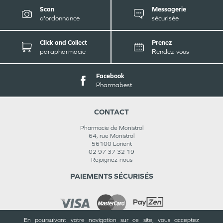
Scan
Messagerie
d'ordonnance
sécurisée
Click and Collect
Prenez
parapharmacie
Rendez-vous
Facebook
Pharmabest
CONTACT
Pharmacie de Monistrol
64, rue Monistrol
56100
Lorient
02 97 37 32 19
Rejoignez-nous
PAIEMENTS SÉCURISÉS
En poursuivant votre navigation sur ce site, vous acceptez