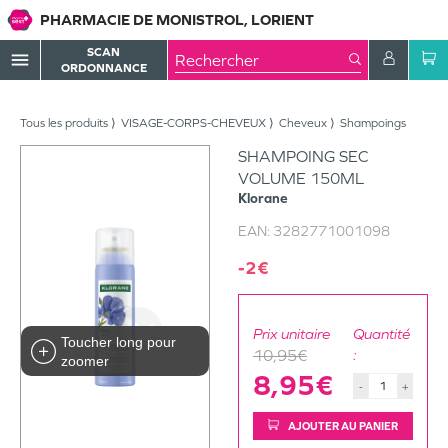
PHARMACIE DE MONISTROL, LORIENT
SCAN
menu
ORDONNANCE
Tous les produits
VISAGE-CORPS-CHEVEUX
Cheveux
Shampoings
SHAMPOING SEC
VOLUME 150ML
Klorane
EAN:
3282771001098
-2€
Prix unitaire
Quantité
Toucher long pour
10,95€
:
zoomer
8,95€
-
+
AJOUTER AU PANIER