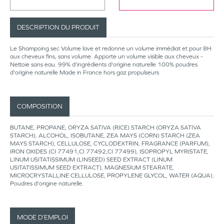
DESCRIPTION DU PRODUIT
Le Shampoing sec Volume lave et redonne un volume immédiat et pour 8H
aux cheveux fins, sans volume. Apporte un volume visible aux cheveux -
Nettoie sans eau. 99% d'ingrédients d'origine naturelle 100% poudres
d'origine naturelle Made in France hors gaz propulseurs
COMPOSITION
BUTANE, PROPANE, ORYZA SATIVA (RICE) STARCH (ORYZA SATIVA
STARCH), ALCOHOL, ISOBUTANE, ZEA MAYS (CORN) STARCH (ZEA
MAYS STARCH), CELLULOSE, CYCLODEXTRIN, FRAGRANCE (PARFUM),
IRON OXIDES (CI 77491,CI 77492,CI 77499), ISOPROPYL MYRISTATE,
LINUM USITATISSIMUM (LINSEED) SEED EXTRACT (LINUM
USITATISSIMUM SEED EXTRACT), MAGNESIUM STEARATE,
MICROCRYSTALLINE CELLULOSE, PROPYLENE GLYCOL, WATER (AQUA).
Poudres d'origine naturelle.
MODE D’EMPLOI