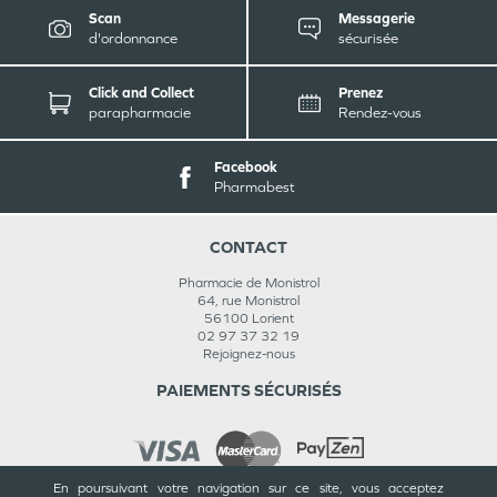
Scan
Messagerie
d'ordonnance
sécurisée
Click and Collect
Prenez
parapharmacie
Rendez-vous
Facebook
Pharmabest
CONTACT
Pharmacie de Monistrol
64, rue Monistrol
56100
Lorient
02 97 37 32 19
Rejoignez-nous
PAIEMENTS SÉCURISÉS
En poursuivant votre navigation sur ce site, vous acceptez