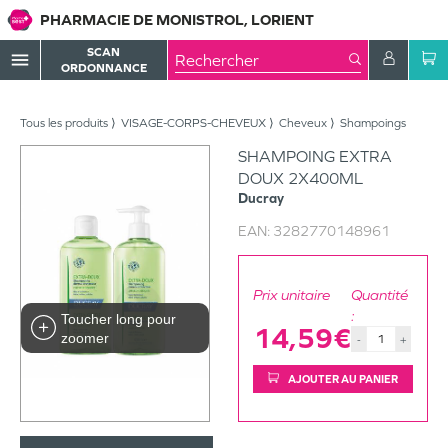
PHARMACIE DE MONISTROL, LORIENT
SCAN
menu
ORDONNANCE
Tous les produits
VISAGE-CORPS-CHEVEUX
Cheveux
Shampoings
SHAMPOING EXTRA
DOUX 2X400ML
Ducray
EAN:
3282770148961
Prix unitaire
Quantité
:
Toucher long pour
14,59€
zoomer
-
+
AJOUTER AU PANIER