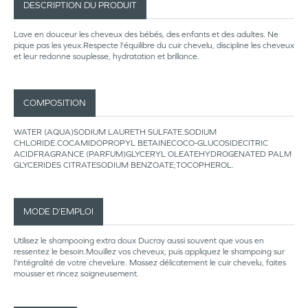
DESCRIPTION DU PRODUIT
Lave en douceur les cheveux des bébés, des enfants et des adultes. Ne
pique pas les yeux.Respecte l'équilibre du cuir chevelu, discipline les cheveux
et leur redonne souplesse, hydratation et brillance.
COMPOSITION
WATER (AQUA)SODIUM LAURETH SULFATE.SODIUM
CHLORIDE.COCAMIDOPROPYL BETAINECOCO-GLUCOSIDECITRIC
ACIDFRAGRANCE (PARFUM)GLYCERYL OLEATEHYDROGENATED PALM
GLYCERIDES CITRATESODIUM BENZOATE;TOCOPHEROL.
MODE D’EMPLOI
Utilisez le shampooing extra doux Ducray aussi souvent que vous en
ressentez le besoin.Mouillez vos cheveux, puis appliquez le shampoing sur
l'intégralité de votre chevelure. Massez délicatement le cuir chevelu, faites
mousser et rincez soigneusement.