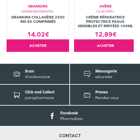
GRANIONS
AVÈNE
GRANIONS ESSENTIEL
CICALFATE+
GRANIONS COLLAGÈNE 2500
CRÈME RÉPARATRICE
MG 60 COMPRIMÉS
PROTECTRICE PEAUX
SENSIBLES ET IRRITÉES 100ML
14,02€
12,89€
ACHETER
ACHETER
Scan
Messagerie
d'ordonnance
sécurisée
Click and Collect
Prenez
parapharmacie
Rendez-vous
Facebook
Pharmabest
CONTACT