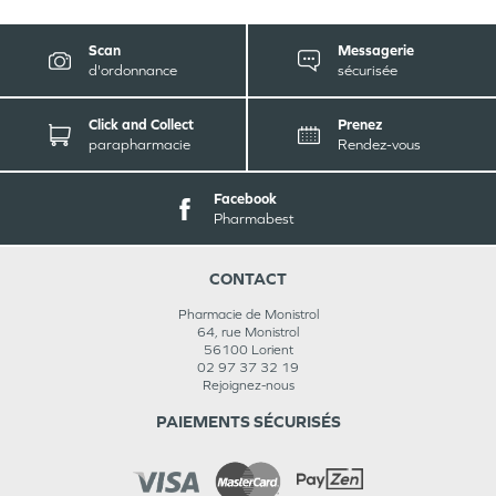
Scan
Messagerie
d'ordonnance
sécurisée
Click and Collect
Prenez
parapharmacie
Rendez-vous
Facebook
Pharmabest
CONTACT
Pharmacie de Monistrol
64, rue Monistrol
56100
Lorient
02 97 37 32 19
Rejoignez-nous
PAIEMENTS SÉCURISÉS