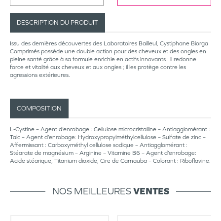
DESCRIPTION DU PRODUIT
Issu des dernières découvertes des Laboratoires Bailleul, Cystiphane Biorga
Comprimés possède une double action pour des cheveux et des ongles en
pleine santé grâce à sa formule enrichie en actifs innovants : il redonne
force et vitalité aux cheveux et aux ongles ; il les protège contre les
agressions extérieures.
COMPOSITION
L-Cystine – Agent d’enrobage : Cellulose microcristalline – Antiagglomérant :
Talc – Agent d’enrobage: Hydroxypropylméthylcellulose – Sulfate de zinc –
Affermissant : Carboxyméthyl cellulose sodique – Antiagglomérant :
Stéarate de magnésium – Arginine – Vitamine B6 – Agent d’enrobage:
Acide stéarique, Titanium dioxide, Cire de Carnauba – Colorant : Riboflavine.
NOS MEILLEURES
VENTES