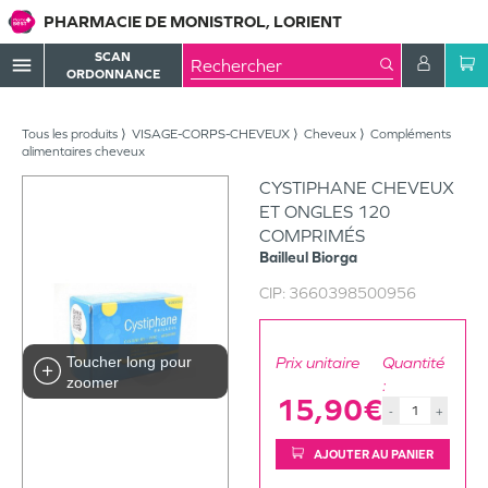
PHARMACIE DE MONISTROL, LORIENT
SCAN
menu
ORDONNANCE
Tous les produits
VISAGE-CORPS-CHEVEUX
Cheveux
Compléments
alimentaires cheveux
CYSTIPHANE CHEVEUX
ET ONGLES 120
COMPRIMÉS
Bailleul Biorga
CIP:
3660398500956
Toucher long pour
Prix unitaire
Quantité
zoomer
:
15,90€
-
+
AJOUTER AU PANIER