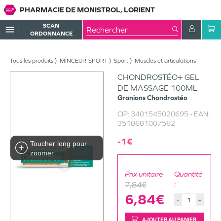
PHARMACIE DE MONISTROL, LORIENT
SCAN
menu
ORDONNANCE
Tous les produits
MINCEUR-SPORT
Sport
Muscles et articulations
CHONDROSTÉO+ GEL
DE MASSAGE 100ML
Granions
Chondrostéo
CIP:
3401545020695
- EAN:
3518681007562
-1€
Toucher long pour
zoomer
Prix unitaire
Quantité
7,84€
:
6,84€
-
+
AJOUTER AU PANIER