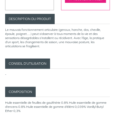
DESCRIPTION DU PRODUIT
Le mauvais fonctionnement articulaire (genoux, hanche, dos, cheville,
épaule, poignet….) peut s’observer à tous moments de la vie et des
sensations désagréables s’installent ou récidivent. Avec l’âge, la pratique
d’un sport, les changements de saison, une mauvaise posture, les
articulations se fragilisent.
CONSEIL D’UTILISATION
-
COMPOSITION
Huile essentielle de feuilles de gaulthérie 0.8% Huile essentielle de gomme
d’encens 0.8% Huile essentielle de gomme d’élémi 0,039% Vanillyl Butyl
Ether 0,3%