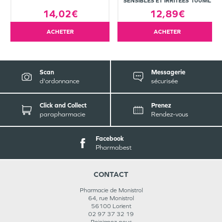
SENSIBLES ET IRRITÉES 100ML
14,02€
12,89€
ACHETER
ACHETER
Scan
Messagerie
d'ordonnance
sécurisée
Click and Collect
Prenez
parapharmacie
Rendez-vous
Facebook
Pharmabest
CONTACT
Pharmacie de Monistrol
64, rue Monistrol
56100
Lorient
02 97 37 32 19
Rejoignez-nous