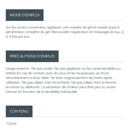
MODE D’EMPLOI
Sur les zones concernées, appliquer une noisette de gel et masser jusqu’à
pénétration complète du gel. Renouveler l’application en massages locaux 2
à 3 fois par jour.
PRÉCAUTIONS D’EMPLOI
Usage externe : Ne pas avaler. Ne pas appliquer sur les zones sensibles ou
irritées.En cas de contact avec les yeux et les muqueuses, se rincer
abondamment à l’eau claire. Se laver soigneusement les mains après
utilisation. Ne pas utiliser chez les enfants. Ne pas utiliser chez la femme
enceinte ou allaitante. La sensation de chaleur peut être plus ou moins
intense en fonction de la sensibilité individuelle.
CONTENU
100ml