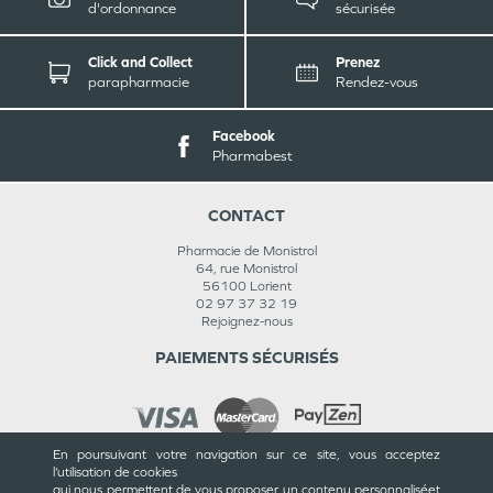
d'ordonnance
sécurisée
Click and Collect
Prenez
parapharmacie
Rendez-vous
Facebook
Pharmabest
CONTACT
Pharmacie de Monistrol
64, rue Monistrol
56100
Lorient
02 97 37 32 19
Rejoignez-nous
PAIEMENTS SÉCURISÉS
En poursuivant votre navigation sur ce site, vous acceptez
l’utilisation de cookies
INFORMATIONS
qui nous permettent de vous proposer un contenu personnalisé
et