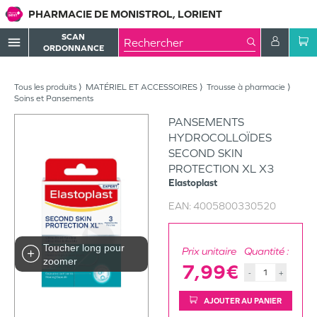
PHARMACIE DE MONISTROL, LORIENT
SCAN
menu
ORDONNANCE
Tous les produits
MATÉRIEL ET ACCESSOIRES
Trousse à pharmacie
Soins et Pansements
PANSEMENTS
HYDROCOLLOÏDES
SECOND SKIN
PROTECTION XL X3
Elastoplast
EAN:
4005800330520
Toucher long pour
Prix unitaire
Quantité :
zoomer
7,99€
-
+
AJOUTER AU PANIER