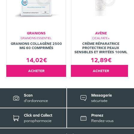
GRANIONS
AVÈNE
GRANIONS ESSENTIEL
CICALFATE+
GRANIONS COLLAGÈNE 2500
CRÈME RÉPARATRICE
MG 60 COMPRIMÉS
PROTECTRICE PEAUX
SENSIBLES ET IRRITÉES 100ML
14,02€
12,89€
ACHETER
ACHETER
Scan
Messagerie
d'ordonnance
sécurisée
Click and Collect
Prenez
parapharmacie
Rendez-vous