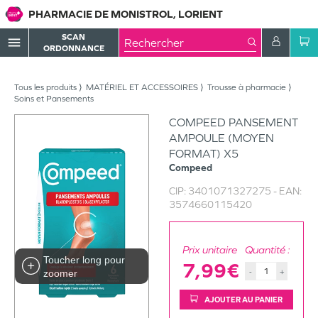
PHARMACIE DE MONISTROL, LORIENT
SCAN
menu
ORDONNANCE
Tous les produits
MATÉRIEL ET ACCESSOIRES
Trousse à pharmacie
Soins et Pansements
COMPEED PANSEMENT
AMPOULE (MOYEN
FORMAT) X5
Compeed
CIP:
3401071327275
- EAN:
3574660115420
Prix unitaire
Quantité :
Toucher long pour
7,99€
-
+
zoomer
AJOUTER AU PANIER