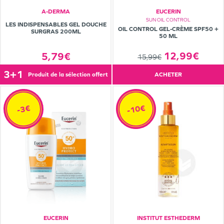
A-DERMA
EUCERIN
SUN OIL CONTROL
LES INDISPENSABLES GEL DOUCHE
OIL CONTROL GEL-CRÈME SPF50 +
SURGRAS 200ML
50 ML
12,99€
5,79€
15,99€
3+1
produit de la sélection offert
ACHETER
-10€
-3€
EUCERIN
INSTITUT ESTHEDERM