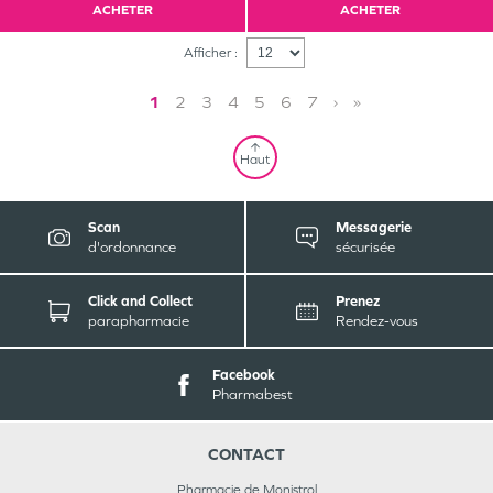
ACHETER
ACHETER
Afficher :
1
2
3
4
5
6
7
›
»
Haut
Scan
Messagerie
d'ordonnance
sécurisée
Click and Collect
Prenez
parapharmacie
Rendez-vous
Facebook
Pharmabest
CONTACT
Pharmacie de Monistrol