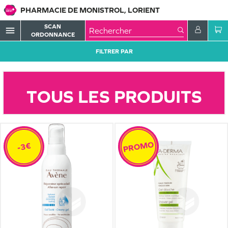
PHARMACIE DE MONISTROL, LORIENT
SCAN
menu
ORDONNANCE
FILTRER PAR
TOUS LES PRODUITS
PROMO
-3€