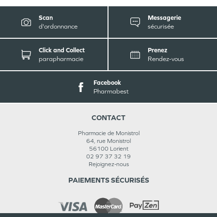
Scan
Messagerie
d'ordonnance
sécurisée
Click and Collect
Prenez
parapharmacie
Rendez-vous
Facebook
Pharmabest
CONTACT
Pharmacie de Monistrol
64, rue Monistrol
56100
Lorient
02 97 37 32 19
Rejoignez-nous
PAIEMENTS SÉCURISÉS