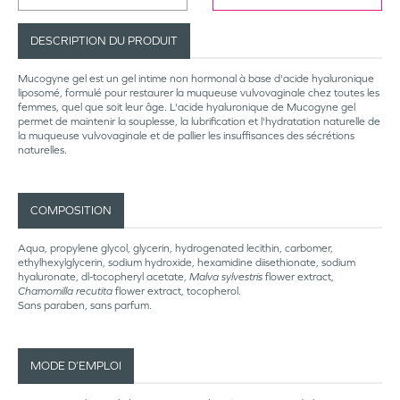
DESCRIPTION DU PRODUIT
Mucogyne gel est un gel intime non hormonal à base d'acide hyaluronique
liposomé, formulé pour restaurer la muqueuse vulvovaginale chez toutes les
femmes, quel que soit leur âge. L'acide hyaluronique de Mucogyne gel
permet de maintenir la souplesse, la lubrification et l'hydratation naturelle de
la muqueuse vulvovaginale et de pallier les insuffisances des sécrétions
naturelles.
COMPOSITION
Aqua, propylene glycol, glycerin, hydrogenated lecithin, carbomer,
ethylhexylglycerin, sodium hydroxide, hexamidine diisethionate, sodium
hyaluronate, dl-tocopheryl acetate,
Malva sylvestris
flower extract,
Chamomilla recutita
flower extract, tocopherol.
Sans paraben, sans parfum.
MODE D’EMPLOI