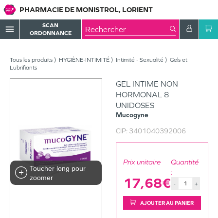
PHARMACIE DE MONISTROL, LORIENT
SCAN
menu
ORDONNANCE
Tous les produits
HYGIÈNE-INTIMITÉ
Intimité - Sexualité
Gels et
Lubrifiants
GEL INTIME NON
HORMONAL 8
UNIDOSES
Mucogyne
CIP:
3401040392006
Prix unitaire
Quantité
Toucher long pour
:
zoomer
17,68€
-
+
AJOUTER AU PANIER