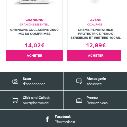
GRANIONS
AVÈNE
GRANIONS ESSENTIEL
CICALFATE+
GRANIONS COLLAGÈNE 2500
CRÈME RÉPARATRICE
MG 60 COMPRIMÉS
PROTECTRICE PEAUX
SENSIBLES ET IRRITÉES 100ML
14,02€
12,89€
ACHETER
ACHETER
Scan
Messagerie
d'ordonnance
sécurisée
Click and Collect
Prenez
parapharmacie
Rendez-vous
Facebook
Pharmabest