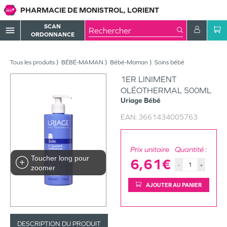
PHARMACIE DE MONISTROL, LORIENT
SCAN
menu
ORDONNANCE
Tous les produits
BÉBÉ-MAMAN
Bébé-Maman
Soins bébé
1ER LINIMENT
OLÉOTHERMAL 500ML
Uriage
Bébé
EAN:
3661434005763
Prix unitaire
Quantité :
Toucher long pour
6,61€
-
+
zoomer
AJOUTER AU PANIER
DESCRIPTION DU PRODUIT