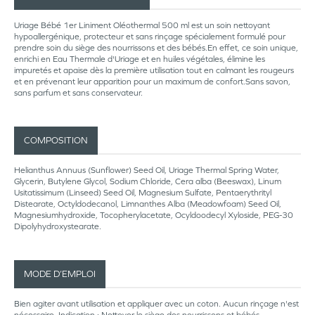
Uriage Bébé 1er Liniment Oléothermal 500 ml est un soin nettoyant
hypoallergénique, protecteur et sans rinçage spécialement formulé pour
prendre soin du siège des nourrissons et des bébés.En effet, ce soin unique,
enrichi en Eau Thermale d'Uriage et en huiles végétales, élimine les
impuretés et apaise dès la première utilisation tout en calmant les rougeurs
et en prévenant leur apparition pour un maximum de confort.Sans savon,
sans parfum et sans conservateur.
COMPOSITION
Helianthus Annuus (Sunflower) Seed Oil, Uriage Thermal Spring Water,
Glycerin, Butylene Glycol, Sodium Chloride, Cera alba (Beeswax), Linum
Usitatissimum (Linseed) Seed Oil, Magnesium Sulfate, Pentaerythrityl
Distearate, Octyldodecanol, Limnanthes Alba (Meadowfoam) Seed Oil,
Magnesiumhydroxide, Tocopherylacetate, Ocyldoodecyl Xyloside, PEG-30
Dipolyhydroxystearate.
MODE D’EMPLOI
Bien agiter avant utilisation et appliquer avec un coton. Aucun rinçage n'est