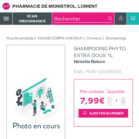
PHARMACIE DE MONISTROL, LORIENT
SCAN
menu
ORDONNANCE
Tous les produits
VISAGE-CORPS-CHEVEUX
Cheveux
Shampoings
SHAMPOOING PHYTO
EXTRA DOUX 1L
Helvetia Natura
EAN:
7640143476503
Prix unitaire
Quantité :
7,99€
-
+
AJOUTER AU PANIER