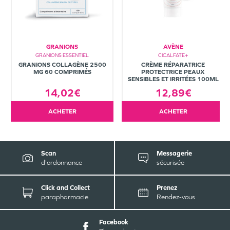
GRANIONS
AVÈNE
GRANIONS ESSENTIEL
CICALFATE+
GRANIONS COLLAGÈNE 2500
CRÈME RÉPARATRICE
MG 60 COMPRIMÉS
PROTECTRICE PEAUX
SENSIBLES ET IRRITÉES 100ML
14,02€
12,89€
ACHETER
ACHETER
Scan
Messagerie
d'ordonnance
sécurisée
Click and Collect
Prenez
parapharmacie
Rendez-vous
Facebook