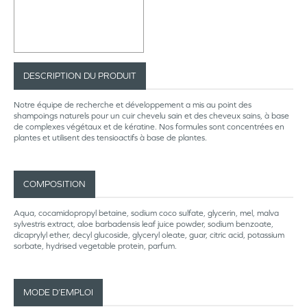
DESCRIPTION DU PRODUIT
Notre équipe de recherche et développement a mis au point des
shampoings naturels pour un cuir chevelu sain et des cheveux sains, à base
de complexes végétaux et de kératine. Nos formules sont concentrées en
plantes et utilisent des tensioactifs à base de plantes.
COMPOSITION
Aqua, cocamidopropyl betaine, sodium coco sulfate, glycerin, mel, malva
sylvestris extract, aloe barbadensis leaf juice powder, sodium benzoate,
dicaprylyl ether, decyl glucoside, glyceryl oleate, guar, citric acid, potassium
sorbate, hydrised vegetable protein, parfum.
MODE D’EMPLOI