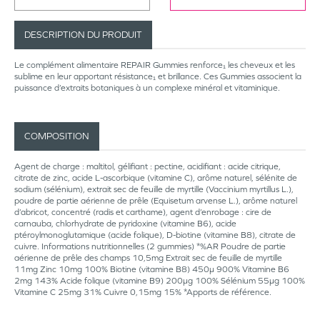
DESCRIPTION DU PRODUIT
Le complément alimentaire REPAIR Gummies renforce₁ les cheveux et les
sublime en leur apportant résistance₁ et brillance. Ces Gummies associent la
puissance d’extraits botaniques à un complexe minéral et vitaminique.
COMPOSITION
Agent de charge : maltitol, gélifiant : pectine, acidifiant : acide citrique,
citrate de zinc, acide L-ascorbique (vitamine C), arôme naturel, sélénite de
sodium (sélénium), extrait sec de feuille de myrtille (Vaccinium myrtillus L.),
poudre de partie aérienne de prêle (Equisetum arvense L.), arôme naturel
d’abricot, concentré (radis et carthame), agent d’enrobage : cire de
carnauba, chlorhydrate de pyridoxine (vitamine B6), acide
ptéroylmonoglutamique (acide folique), D-biotine (vitamine B8), citrate de
cuivre. Informations nutritionnelles (2 gummies) *%AR Poudre de partie
aérienne de prêle des champs 10,5mg Extrait sec de feuille de myrtille
11mg Zinc 10mg 100% Biotine (vitamine B8) 450µ 900% Vitamine B6
2mg 143% Acide folique (vitamine B9) 200µg 100% Sélénium 55µg 100%
Vitamine C 25mg 31% Cuivre 0,15mg 15% *Apports de référence.