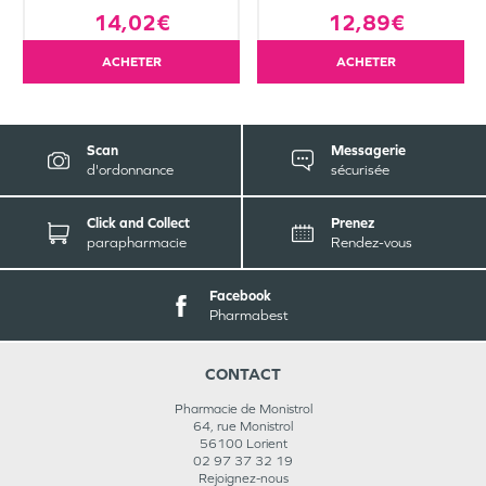
14,02€
12,89€
ACHETER
ACHETER
Scan
Messagerie
d'ordonnance
sécurisée
Click and Collect
Prenez
parapharmacie
Rendez-vous
Facebook
Pharmabest
CONTACT
Pharmacie de Monistrol
64, rue Monistrol
56100
Lorient
02 97 37 32 19
Rejoignez-nous