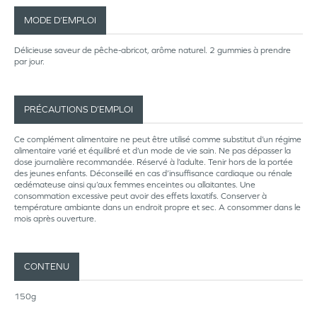
MODE D’EMPLOI
Délicieuse saveur de pêche-abricot, arôme naturel. 2 gummies à prendre
par jour.
PRÉCAUTIONS D’EMPLOI
Ce complément alimentaire ne peut être utilisé comme substitut d’un régime
alimentaire varié et équilibré et d’un mode de vie sain. Ne pas dépasser la
dose journalière recommandée. Réservé à l’adulte. Tenir hors de la portée
des jeunes enfants. Déconseillé en cas d’insuffisance cardiaque ou rénale
œdémateuse ainsi qu’aux femmes enceintes ou allaitantes. Une
consommation excessive peut avoir des effets laxatifs. Conserver à
température ambiante dans un endroit propre et sec. A consommer dans le
mois après ouverture.
CONTENU
150g