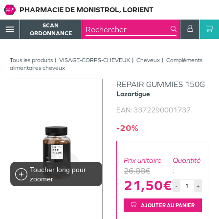
PHARMACIE DE MONISTROL, LORIENT
SCAN
menu
ORDONNANCE
Tous les produits
VISAGE-CORPS-CHEVEUX
Cheveux
Compléments
alimentaires cheveux
REPAIR GUMMIES 150G
Lazartigue
EAN:
3372290001737
-20%
Prix unitaire
Quantité
Toucher long pour
26,88€
:
zoomer
21,50€
-
+
AJOUTER AU PANIER