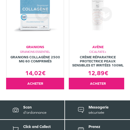
GRANIONS
AVÈNE
GRANIONS ESSENTIEL
CICALFATE+
GRANIONS COLLAGÈNE 2500
CRÈME RÉPARATRICE
MG 60 COMPRIMÉS
PROTECTRICE PEAUX
SENSIBLES ET IRRITÉES 100ML
14,02€
12,89€
ACHETER
ACHETER
Scan
Messagerie
d'ordonnance
sécurisée
Click and Collect
Prenez