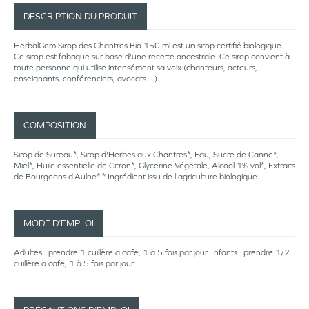
DESCRIPTION DU PRODUIT
HerbalGem Sirop des Chantres Bio 150 ml est un sirop certifié biologique.
Ce sirop est fabriqué sur base d'une recette ancestrale. Ce sirop convient à
toute personne qui utilise intensément sa voix (chanteurs, acteurs,
enseignants, conférenciers, avocats…).
COMPOSITION
Sirop de Sureau*, Sirop d'Herbes aux Chantres*, Eau, Sucre de Canne*,
Miel*, Huile essentielle de Citron*, Glycérine Végétale, Alcool 1% vol*, Extraits
de Bourgeons d'Aulne*.* Ingrédient issu de l'agriculture biologique.
MODE D’EMPLOI
Adultes : prendre 1 cuillère à café, 1 à 5 fois par jour.Enfants : prendre 1/2
cuillère à café, 1 à 5 fois par jour.