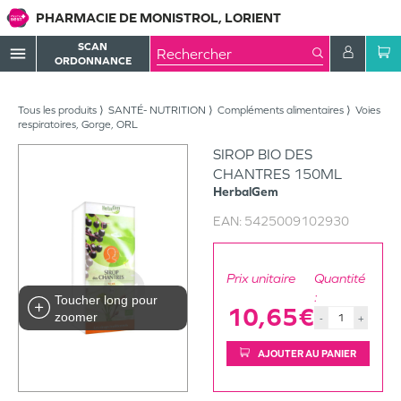
PHARMACIE DE MONISTROL, LORIENT
SCAN
menu
ORDONNANCE
Tous les produits
SANTÉ- NUTRITION
Compléments alimentaires
Voies
respiratoires, Gorge, ORL
SIROP BIO DES
CHANTRES 150ML
HerbalGem
EAN:
5425009102930
Prix unitaire
Quantité
:
Toucher long pour
10,65€
zoomer
-
+
AJOUTER AU PANIER