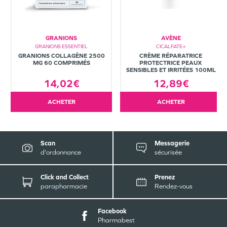
GRANIONS
AVÈNE
GRANIONS ESSENTIEL
CICALFATE+
GRANIONS COLLAGÈNE 2500
CRÈME RÉPARATRICE
MG 60 COMPRIMÉS
PROTECTRICE PEAUX
SENSIBLES ET IRRITÉES 100ML
14,02€
12,89€
ACHETER
ACHETER
Scan
Messagerie
d'ordonnance
sécurisée
Click and Collect
Prenez
parapharmacie
Rendez-vous
Facebook
Pharmabest