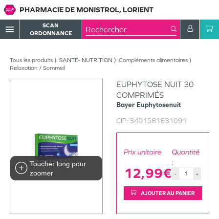
PHARMACIE DE MONISTROL, LORIENT
SCAN
menu
ORDONNANCE
Tous les produits
SANTÉ- NUTRITION
Compléments alimentaires
Relaxation / Sommeil
EUPHYTOSE NUIT 30
COMPRIMÉS
Bayer
Euphytosenuit
CIP:
3401581631091
Prix unitaire
Quantité
:
Toucher long pour
12,99€
zoomer
-
+
AJOUTER AU PANIER