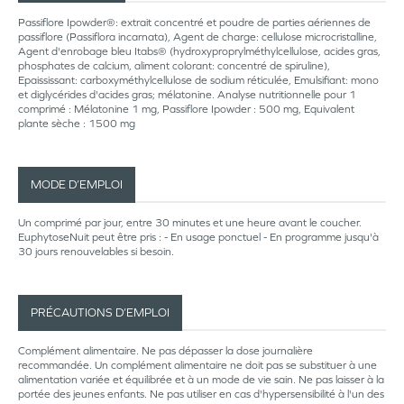
Passiflore Ipowder®: extrait concentré et poudre de parties aériennes de
passiflore (Passiflora incarnata), Agent de charge: cellulose microcristalline,
Agent d'enrobage bleu Itabs® (hydroxyproprylméthylcellulose, acides gras,
phosphates de calcium, aliment colorant: concentré de spiruline),
Epaississant: carboxyméthylcellulose de sodium réticulée, Emulsifiant: mono
et diglycérides d'acides gras; mélatonine. Analyse nutritionnelle pour 1
comprimé : Mélatonine 1 mg, Passiflore Ipowder : 500 mg, Equivalent
plante sèche : 1500 mg
MODE D’EMPLOI
Un comprimé par jour, entre 30 minutes et une heure avant le coucher.
EuphytoseNuit peut être pris : - En usage ponctuel - En programme jusqu'à
30 jours renouvelables si besoin.
PRÉCAUTIONS D’EMPLOI
Complément alimentaire. Ne pas dépasser la dose journalière
recommandée. Un complément alimentaire ne doit pas se substituer à une
alimentation variée et équilibrée et à un mode de vie sain. Ne pas laisser à la
portée des jeunes enfants. Ne pas utiliser en cas d'hypersensibilité à l'un des