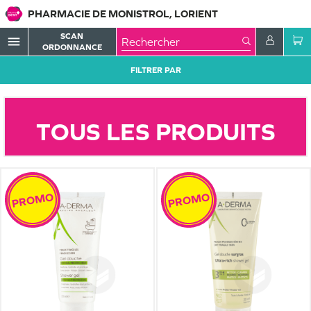
PHARMACIE DE MONISTROL, LORIENT
SCAN
menu
ORDONNANCE
FILTRER PAR
TOUS LES PRODUITS
PROMO
PROMO