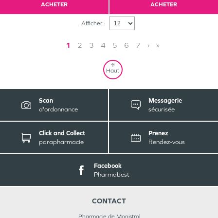
ACHETER
ACHETER
Afficher :
1
2
3
4
5
6
7
›
»
Haut
Scan
Messagerie
d'ordonnance
sécurisée
Click and Collect
Prenez
parapharmacie
Rendez-vous
Facebook
Pharmabest
CONTACT
Pharmacie de Monistrol