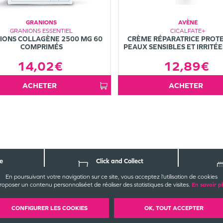
GRANIONS
AVÈNE
GRANIONS ESSENTIEL
CICALFATE+
IONS COLLAGÈNE 2500 MG 60
CRÈME RÉPARATRICE PROTE
COMPRIMÉS
PEAUX SENSIBLES ET IRRITÉ
14,02€
12,89€
ACHETER
ACHETER
e
Click and Collect
parapharmacie
En poursuivant votre navigation sur ce site, vous acceptez l’utilisation de cookies
roposer un contenu personnalisé
et de réaliser des statistiques de visites.
En savoir p
CONTACT
EZ-NOUS
INFORMATIONS
LÉG
CONFIGURER LES COOKIES
OK, TOUT ACCEPTER
harmacie de Monistrol
CGU / CGV
4, rue Monistrol
Mentions légales