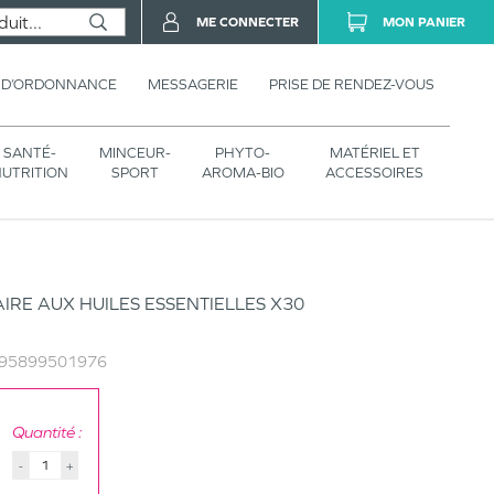
ME CONNECTER
MON PANIER
 D’ORDONNANCE
MESSAGERIE
PRISE DE RENDEZ-VOUS
SANTÉ-
MINCEUR-
PHYTO-
MATÉRIEL ET
UTRITION
SPORT
AROMA-BIO
ACCESSOIRES
IRE AUX HUILES ESSENTIELLES X30
95899501976
Quantité :
-
+