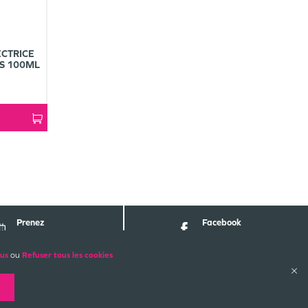
CTRICE
ES 100ML
Prenez
Facebook
Rendez-vous
Pharmabest
lus
ou
Refuser tous les cookies
ALES
PAIEMENTS SÉCURISÉS