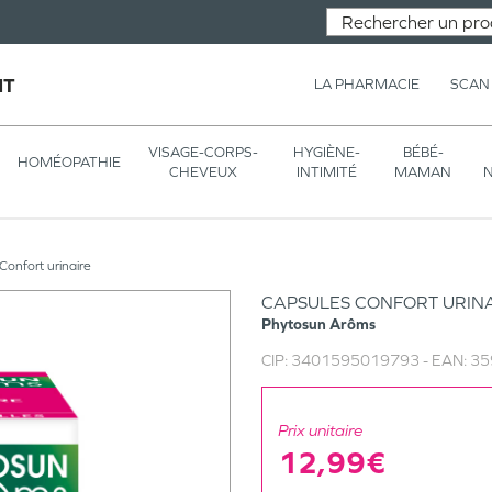
NT
LA PHARMACIE
SCAN
VISAGE-CORPS-
HYGIÈNE-
BÉBÉ-
HOMÉOPATHIE
CHEVEUX
INTIMITÉ
MAMAN
N
Confort urinaire
CAPSULES CONFORT URINA
Phytosun Arôms
CIP:
3401595019793
- EAN:
35
Prix unitaire
12,99€