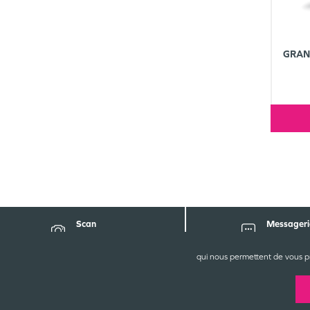
GRAN
Scan
Messageri
d'ordonnance
sécurisée
qui nous permettent de vous p
P
6