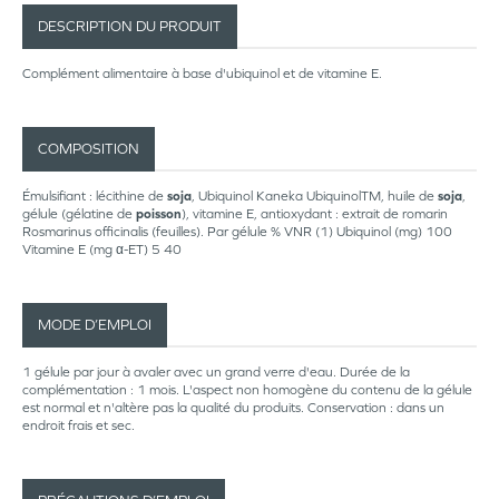
DESCRIPTION DU PRODUIT
Complément alimentaire à base d'ubiquinol et de vitamine E.
COMPOSITION
Émulsifiant : lécithine de
soja
, Ubiquinol Kaneka UbiquinolTM, huile de
soja
,
gélule (gélatine de
poisson
), vitamine E, antioxydant : extrait de romarin
Rosmarinus officinalis (feuilles). Par gélule % VNR (1) Ubiquinol (mg) 100
Vitamine E (mg α-ET) 5 40
MODE D’EMPLOI
1 gélule par jour à avaler avec un grand verre d'eau. Durée de la
complémentation : 1 mois. L'aspect non homogène du contenu de la gélule
est normal et n'altère pas la qualité du produits. Conservation : dans un
endroit frais et sec.