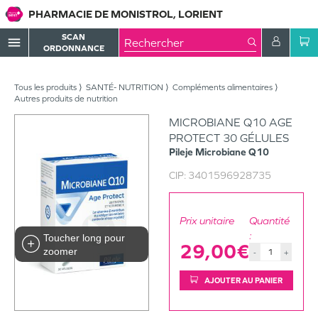
PHARMACIE DE MONISTROL, LORIENT
SCAN
menu
ORDONNANCE
Tous les produits
SANTÉ- NUTRITION
Compléments alimentaires
Autres produits de nutrition
MICROBIANE Q10 AGE
PROTECT 30 GÉLULES
Pileje
Microbiane Q10
CIP:
3401596928735
Prix unitaire
Quantité
:
Toucher long pour
29,00€
zoomer
-
+
AJOUTER AU PANIER