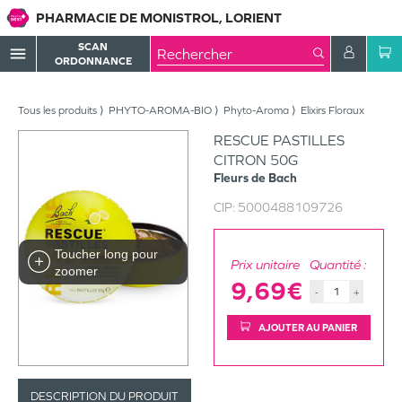
PHARMACIE DE MONISTROL, LORIENT
SCAN
menu
ORDONNANCE
Tous les produits
PHYTO-AROMA-BIO
Phyto-Aroma
Elixirs Floraux
RESCUE PASTILLES
CITRON 50G
Fleurs de Bach
CIP:
5000488109726
Toucher long pour
Prix unitaire
Quantité :
zoomer
9,69€
-
+
AJOUTER AU PANIER
DESCRIPTION DU PRODUIT