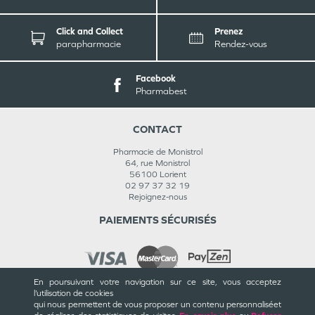
Click and Collect
Prenez
parapharmacie
Rendez-vous
Facebook
Pharmabest
CONTACT
Pharmacie de Monistrol
64, rue Monistrol
56100
Lorient
02 97 37 32 19
Rejoignez-nous
PAIEMENTS SÉCURISÉS
En poursuivant votre navigation sur ce site, vous acceptez
l’utilisation de cookies
INFORMATIONS
qui nous permettent de vous proposer un contenu personnalisé
et