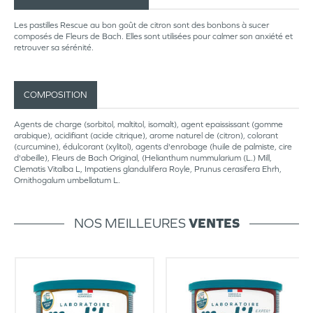
Les pastilles Rescue au bon goût de citron sont des bonbons à sucer
composés de Fleurs de Bach. Elles sont utilisées pour calmer son anxiété et
retrouver sa sérénité.
COMPOSITION
Agents de charge (sorbitol, maltitol, isomalt), agent epaississant (gomme
arabique), acidifiant (acide citrique), arome naturel de (citron), colorant
(curcumine), édulcorant (xylitol), agents d'enrobage (huile de palmiste, cire
d'abeille), Fleurs de Bach Original, (Helianthum nummularium (L.) Mill,
Clematis Vitalba L, Impatiens glandulifera Royle, Prunus cerasifera Ehrh,
Ornithogalum umbellatum L.
NOS MEILLEURES
VENTES