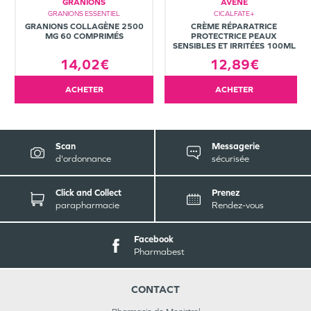
GRANIONS
AVÈNE
GRANIONS ESSENTIEL
CICALFATE+
GRANIONS COLLAGÈNE 2500
CRÈME RÉPARATRICE
MG 60 COMPRIMÉS
PROTECTRICE PEAUX
SENSIBLES ET IRRITÉES 100ML
14,02€
12,89€
ACHETER
ACHETER
Scan
Messagerie
d'ordonnance
sécurisée
Click and Collect
Prenez
parapharmacie
Rendez-vous
Facebook
Pharmabest
CONTACT