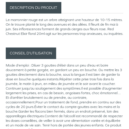
DESCRIPTION DU PRODUIT
Le marronnier rouge est un arbre atteignant une hauteur de 10-15 mètres.
On le trouve planté le long des avenues et des allées. Il fleurit de fin mai à
juin. Ses inflorescences forment de grands cierges aux fleurs rose. Red
Chestnut Elixir floral 20ml agit sur les personnes trop anxieuses, ou inquiètes.
CONSEIL D’UTILISATION
Mode d'emploi : Diluer 3 gouttes d’élixir dans un peu d’eau et boire
doucement à petite gorgée, en gardant un peu en bouche. Ou mettre les 3
gouttes directement dans la bouche, sous la langue.Il est bien de garder la
dose en bouche quelques instants.Répéter cette prise trois fois dans la
journée, le matin à jeun, en milieu de journée et le soir avant le coucher.
Continuer jusqu’au soulagement des symptômes.Il est possible d’augmenter
largement les prises, en cas de besoin, angoisses fortes, choc émotionnel…
Et d’arrêter brutalement ou de prendre, au contraire,
occasionnellement.Pour un traitement de fond, prendre en continu sur des
cycles de 20 jours.Éviter le contact du compte-gouttes avec les mains et la
bouche.Garder les flacons bien fermés, dans un endroit préservé, loin des
appareillages électriques.Contient de l’alcoolIl est recommandé de respecter
les doses conseillées, de veiller à avoir une alimentation variée et équilibrée
et un mode de vie sain. Tenir hors de portée des jeunes enfants. Ce produit