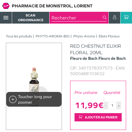
PHARMACIE DE MONISTROL, LORIENT
SCAN
menu
ORDONNANCE
Tous les produits
PHYTO-AROMA-BIO
Phyto-Aroma
Elixirs Floraux
RED CHESTNUT ELIXIR
FLORAL 20ML
Fleurs de Bach
Fleurs de Bach
CIP:
3401578397573
- EAN:
5000488103632
Prix unitaire
Quantité
Toucher long pour
:
zoomer
11,99€
-
+
AJOUTER AU PANIER