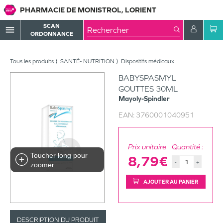
PHARMACIE DE MONISTROL, LORIENT
SCAN
menu
ORDONNANCE
Tous les produits
SANTÉ- NUTRITION
Dispositifs médicaux
BABYSPASMYL
GOUTTES 30ML
Mayoly-Spindler
EAN:
3760001040951
Prix unitaire
Quantité :
Toucher long pour
8,79€
-
+
zoomer
AJOUTER AU PANIER
DESCRIPTION DU PRODUIT