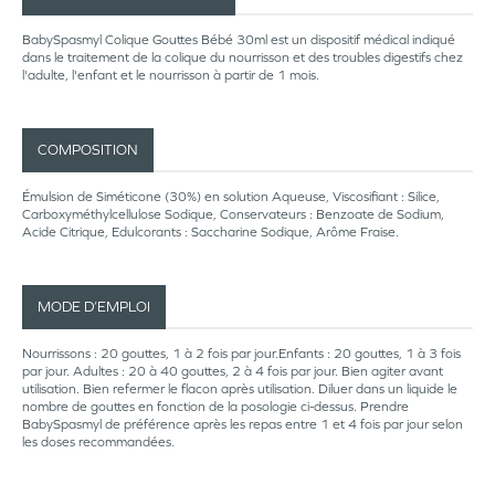
BabySpasmyl Colique Gouttes Bébé 30ml est un dispositif médical indiqué
dans le traitement de la colique du nourrisson et des troubles digestifs chez
l'adulte, l'enfant et le nourrisson à partir de 1 mois.
COMPOSITION
Émulsion de Siméticone (30%) en solution Aqueuse, Viscosifiant : Silice,
Carboxyméthylcellulose Sodique, Conservateurs : Benzoate de Sodium,
Acide Citrique, Edulcorants : Saccharine Sodique, Arôme Fraise.
MODE D’EMPLOI
Nourrissons : 20 gouttes, 1 à 2 fois par jour.Enfants : 20 gouttes, 1 à 3 fois
par jour. Adultes : 20 à 40 gouttes, 2 à 4 fois par jour. Bien agiter avant
utilisation. Bien refermer le flacon après utilisation. Diluer dans un liquide le
nombre de gouttes en fonction de la posologie ci-dessus. Prendre
BabySpasmyl de préférence après les repas entre 1 et 4 fois par jour selon
les doses recommandées.