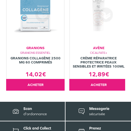
GRANIONS
AVÈNE
GRANIONS ESSENTIEL
CICALFATE+
GRANIONS COLLAGÈNE 2500
CRÈME RÉPARATRICE
MG 60 COMPRIMÉS
PROTECTRICE PEAUX
SENSIBLES ET IRRITÉES 100ML
14,02€
12,89€
ACHETER
ACHETER
Scan
Messagerie
d'ordonnance
sécurisée
Click and Collect
Prenez