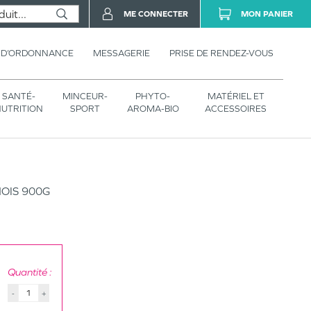
ME CONNECTER
MON PANIER
 D’ORDONNANCE
MESSAGERIE
PRISE DE RENDEZ-VOUS
SANTÉ-
MINCEUR-
PHYTO-
MATÉRIEL ET
UTRITION
SPORT
AROMA-BIO
ACCESSOIRES
OIS 900G
Quantité :
-
+