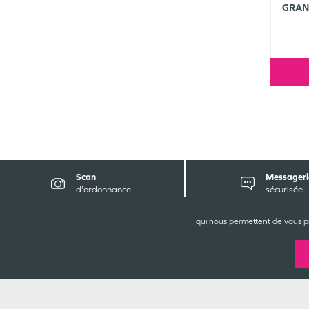
GRAN
Scan
Messageri
d'ordonnance
sécurisée
qui nous permettent de vous p
P
6
5
0
R