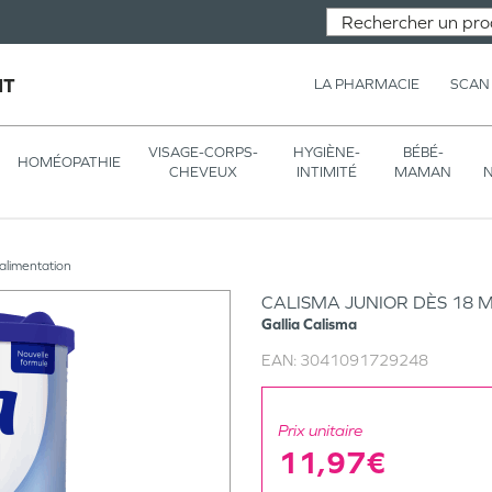
NT
LA PHARMACIE
SCAN
VISAGE-CORPS-
HYGIÈNE-
BÉBÉ-
HOMÉOPATHIE
CHEVEUX
INTIMITÉ
MAMAN
N
t alimentation
CALISMA JUNIOR DÈS 18 M
Gallia
Calisma
EAN:
3041091729248
Prix unitaire
11,97€