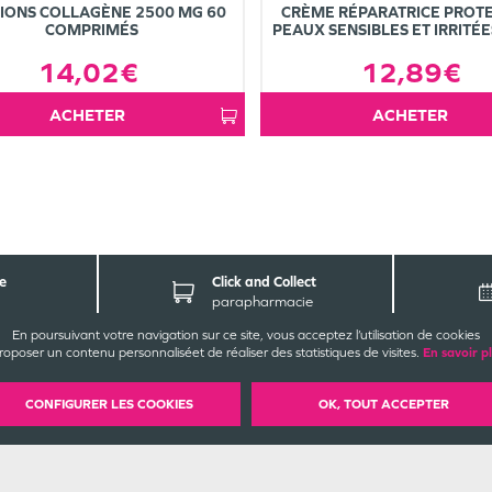
IONS COLLAGÈNE 2500 MG 60
CRÈME RÉPARATRICE PROTE
COMPRIMÉS
PEAUX SENSIBLES ET IRRITÉ
14,02€
12,89€
ACHETER
ACHETER
e
Click and Collect
parapharmacie
En poursuivant votre navigation sur ce site, vous acceptez l’utilisation de cookies
roposer un contenu personnalisé
et de réaliser des statistiques de visites.
En savoir p
CONTACT
EZ-NOUS
INFORMATIONS
LÉG
harmacie de Monistrol
CGU / CGV
CONFIGURER LES COOKIES
OK, TOUT ACCEPTER
4, rue Monistrol
Mentions légales
6100
Lorient
Plan du site
2 97 37 32 19
Cookies et confidentialité
ejoignez-nous
Rappels de produits