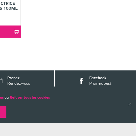
CTRICE
ES 100ML
Prenez
Facebook
Rendez-vous
Pharmabest
lus
ou
Refuser tous les cookies
ALES
PAIEMENTS SÉCURISÉS