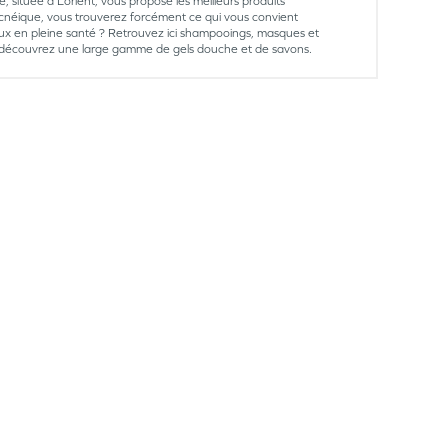
 située à Lorient, vous propose les meilleurs produits
cnéique, vous trouverez forcément ce qui vous convient
x en pleine santé ? Retrouvez ici shampooings, masques et
rps, découvrez une large gamme de gels douche et de savons.