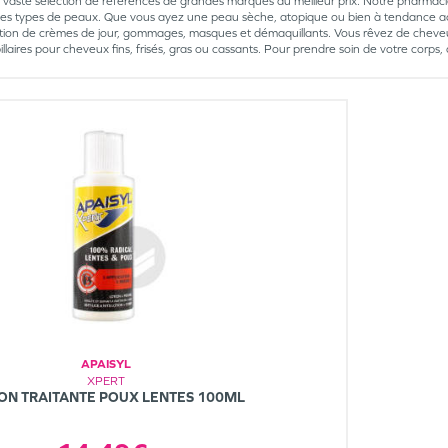
s vaste sélection de références de grandes marques au meilleur prix. Notre pharmacie,
les types de peaux. Que vous ayez une peau sèche, atopique ou bien à tendance a
tion de crèmes de jour, gommages, masques et démaquillants. Vous rêvez de cheveu
pillaires pour cheveux fins, frisés, gras ou cassants. Pour prendre soin de votre co
APAISYL
XPERT
ON TRAITANTE POUX LENTES 100ML