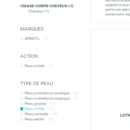
Monistrol la plu
adaptés à tous 
VISAGE-CORPS-CHEVEUX
1
parmi une sélec
Cheveux
1
autres soins ca
MARQUES
APAISYL
(1)
ACTION
Peau irritée
(1)
TYPE DE PEAU
Peau à tendance acnéique
(2)
Peau à tendance atopique
(1)
Peau grasse
(1)
Peau irritée
(1)
Peau normale
(8)
LOTI
Peau sèche
(5)