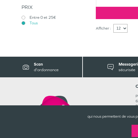
PRIX
Entre 0 et 25€
Tous
Afficher :
Scan
Messageri
d'ordonnance
sécurisée
P
6
5
0
R
qui nous permettent de vous p