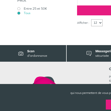
PRIX
Entre 25 et 50€
Tous
Afficher :
Scan
Messageri
d'ordonnance
sécurisée
P
6
5
0
R
qui nous permettent de vous p