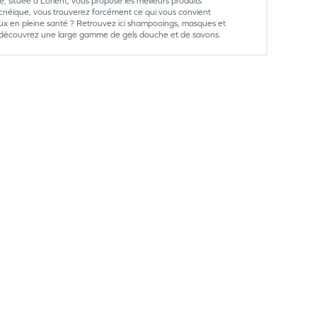
 située à Lorient, vous propose les meilleurs produits
cnéique, vous trouverez forcément ce qui vous convient
x en pleine santé ? Retrouvez ici shampooings, masques et
rps, découvrez une large gamme de gels douche et de savons.