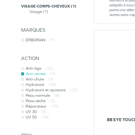
Monistrol la plu
adaptés à tous 
VISAGE-CORPS-CHEVEUX
1
parmi une sélec
Visage
1
autres soins ca
MARQUES
ERBORIAN
(1)
ACTION
Anti-âge
(32)
Anti-cernes
(1)
Anti-chute
(5)
Hydratant
(43)
Hydratant et apaisant
(12)
Peau normale
(8)
Peau sèche
(5)
Réparateur
(15)
UV 30
(5)
UV 50
(18)
BB EYE TOUC