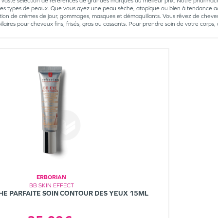
s vaste sélection de références de grandes marques au meilleur prix. Notre pharmacie,
les types de peaux. Que vous ayez une peau sèche, atopique ou bien à tendance a
tion de crèmes de jour, gommages, masques et démaquillants. Vous rêvez de cheveu
pillaires pour cheveux fins, frisés, gras ou cassants. Pour prendre soin de votre co
ERBORIAN
BB SKIN EFFECT
HE PARFAITE SOIN CONTOUR DES YEUX 15ML