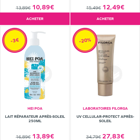
10,89€
12,49€
13,89€
15,49€
ACHETER
ACHETER
-20%
-3€
HEI POA
LABORATOIRES FILORGA
LAIT RÉPARATEUR APRÈS-SOLEIL
UV CELLULAR-PROTECT APRÈS-
250ML
SOLEIL
13,89€
27,83€
16,89€
34,79€