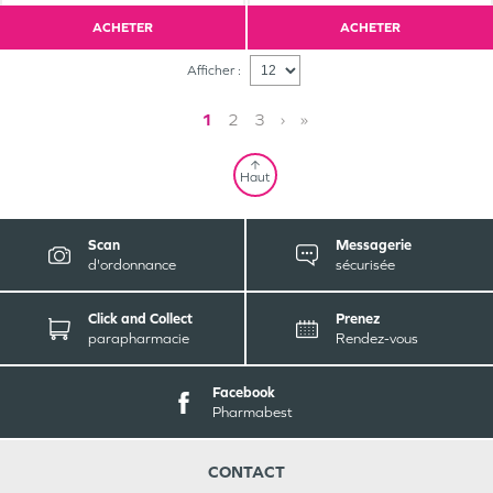
ACHETER
ACHETER
Afficher :
1
2
3
›
»
Haut
Scan
Messagerie
d'ordonnance
sécurisée
Click and Collect
Prenez
parapharmacie
Rendez-vous
Facebook
Pharmabest
CONTACT