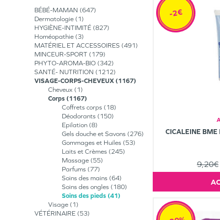
BÉBÉ-MAMAN
647
-2€
Dermatologie
1
HYGIÈNE-INTIMITÉ
827
Homéopathie
3
MATÉRIEL ET ACCESSOIRES
491
MINCEUR-SPORT
179
PHYTO-AROMA-BIO
342
SANTÉ- NUTRITION
1212
VISAGE-CORPS-CHEVEUX
1167
Cheveux
1
Corps
1167
Coffrets corps
18
Déodorants
150
A
Epilation
8
CICALEINE BME 
Gels douche et Savons
276
Gommages et Huiles
53
Laits et Crèmes
245
Massage
55
9,20€
Parfums
77
Soins des mains
64
Soins des ongles
180
Soins des pieds
41
Visage
1
VÉTÉRINAIRE
53