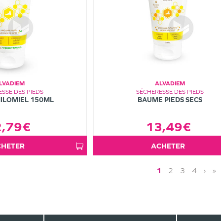
LVADIEM
ALVADIEM
SSE DES PIEDS
SÉCHERESSE DES PIEDS
ILOMIEL 150ML
BAUME PIEDS SECS
2,79€
13,49€
ACHETER
ACHETER
1
2
3
4
›
»