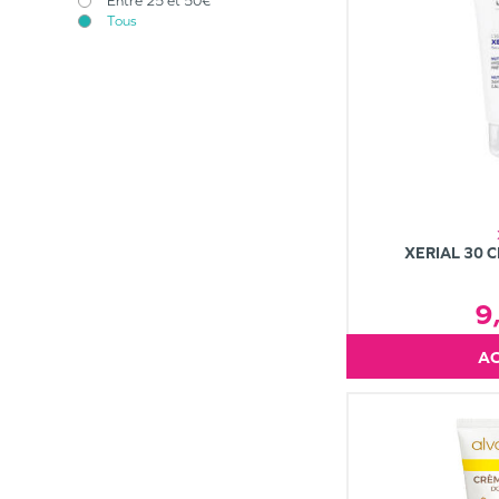
Entre 25 et 50€
Tous
XERIAL 30 
9