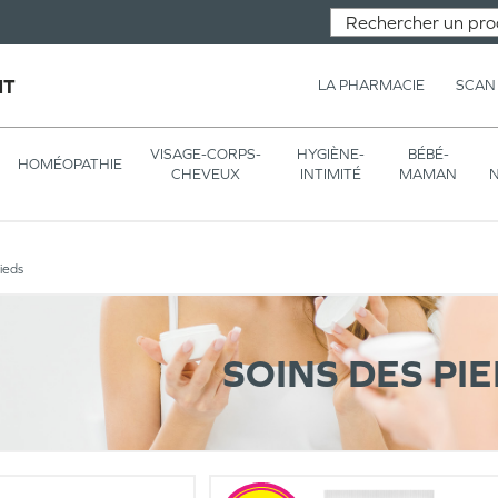
NT
LA PHARMACIE
SCAN
VISAGE-CORPS-
HYGIÈNE-
BÉBÉ-
HOMÉOPATHIE
CHEVEUX
INTIMITÉ
MAMAN
N
ieds
SOINS DES PI