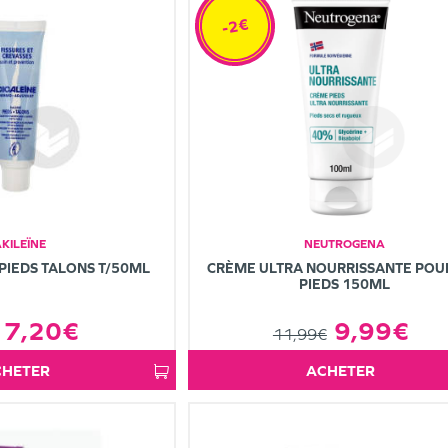
-2€
KILEÏNE
NEUTROGENA
PIEDS TALONS T/50ML
CRÈME ULTRA NOURRISSANTE POU
PIEDS 150ML
7,20€
9,99€
11,99€
ACHETER
ACHETER