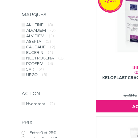
-20%
MARQUES
AKILEÏNE
(8)
ALVADIEM
(7)
ALVIDIEM
(1)
ASEPTA
(2)
CAUDALIE
(2)
EUCERIN
(1)
NEUTROGENA
(3)
PODERM
(4)
IS
SVR
(4)
K
URGO
(3)
KELOPLAST CRA
ACTION
9,49€
Hydratant
(2)
PRIX
Entre 0 et 25€