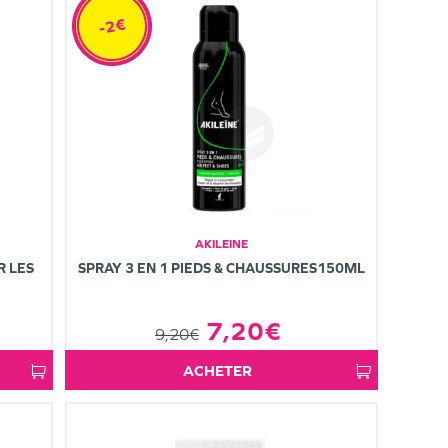
-2€
AKILEINE
R LES
SPRAY 3 EN 1 PIEDS & CHAUSSURES150ML
7,20€
9,20€
ACHETER