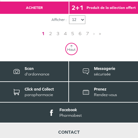
2+1
ACHETER
produit de la sélection offert
Afficher :
1
2
3
4
5
6
7
›
»
Haut
Scan
Messagerie
d'ordonnance
sécurisée
Click and Collect
Prenez
parapharmacie
Rendez-vous
Facebook
Pharmabest
CONTACT