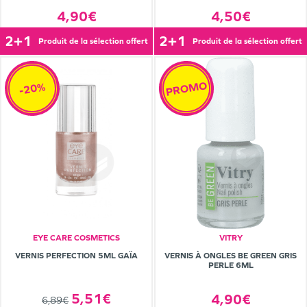
4,90€
4,50€
2+1
2+1
produit de la sélection offert
produit de la sélection offert
PROMO
-20%
EYE CARE COSMETICS
VITRY
VERNIS PERFECTION 5ML GAÏA
VERNIS À ONGLES BE GREEN GRIS
PERLE 6ML
5,51€
4,90€
6,89€