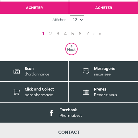
ACHETER
ACHETER
Afficher :
1
2
3
4
5
6
7
›
»
Haut
Scan
Messagerie
d'ordonnance
sécurisée
Click and Collect
Prenez
parapharmacie
Rendez-vous
Facebook
Pharmabest
CONTACT