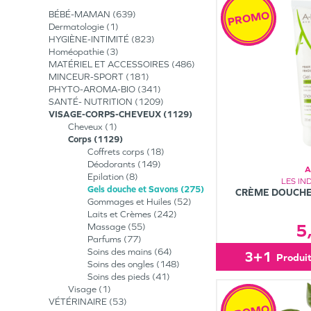
PROMO
BÉBÉ-MAMAN
639
Dermatologie
1
HYGIÈNE-INTIMITÉ
823
Homéopathie
3
MATÉRIEL ET ACCESSOIRES
486
MINCEUR-SPORT
181
PHYTO-AROMA-BIO
341
SANTÉ- NUTRITION
1209
VISAGE-CORPS-CHEVEUX
1129
Cheveux
1
Corps
1129
Coffrets corps
18
Déodorants
149
A
Epilation
8
LES IN
Gels douche et Savons
275
CRÈME DOUCHE
Gommages et Huiles
52
Laits et Crèmes
242
5
Massage
55
Parfums
77
Soins des mains
64
3+1
produi
Soins des ongles
148
Soins des pieds
41
Visage
1
VÉTÉRINAIRE
53