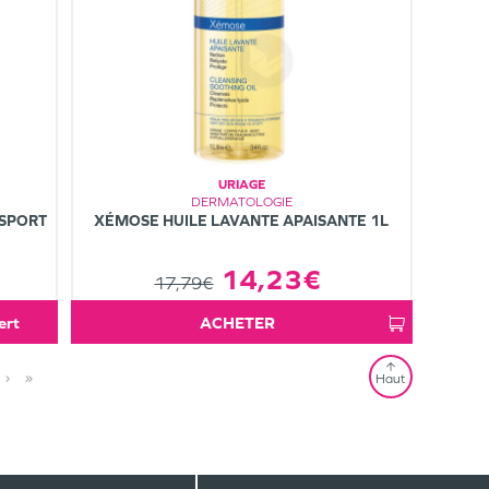
URIAGE
DERMATOLOGIE
XÉMOSE HUILE LAVANTE APAISANTE 1L
 SPORT
14,23€
17,79€
fert
ACHETER
›
»
Haut