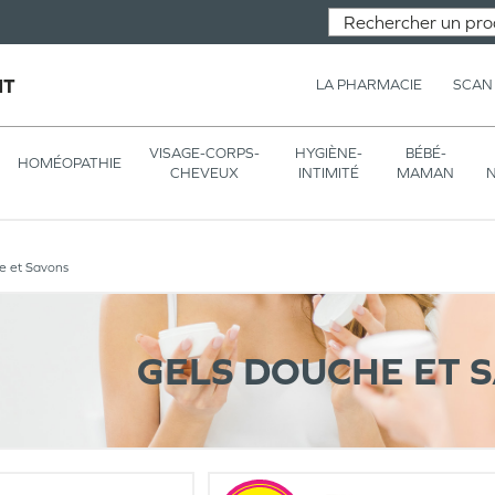
NT
LA PHARMACIE
SCAN
VISAGE-CORPS-
HYGIÈNE-
BÉBÉ-
HOMÉOPATHIE
CHEVEUX
INTIMITÉ
MAMAN
N
e et Savons
GELS DOUCHE ET 