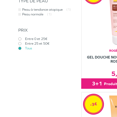
TYPE DE PEAU
Peau à tendance atopique
(1)
Peau normale
(1)
PRIX
Entre 0 et 25€
Entre 25 et 50€
Tous
ROGÉ
GEL DOUCHE NO
RO
5
3+1
produi
-3€