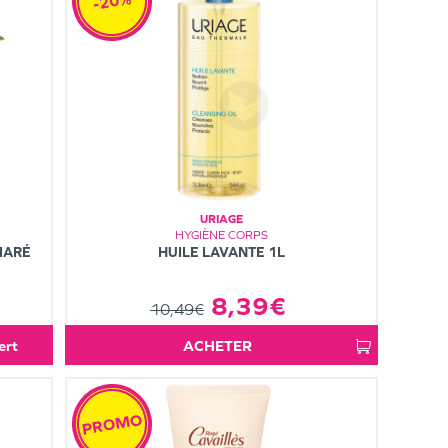
-20%
URIAGE
HYGIÈNE CORPS
HUILE LAVANTE 1L
IARÉ
8,39€
10,49€
fert
ACHETER
PROMO