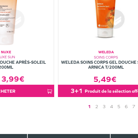
NUXE
WELEDA
UXE SUN
SOINS CORPS
OUCHE APRÈS-SOLEIL
WELEDA SOINS CORPS GEL DOUCHE
200ML
ARNICA T/200ML
3,99€
5,49€
3+1
ACHETER
produit de la sélection of
1
2
3
4
5
6
7