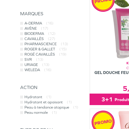
PROMO
MARQUES
A-DERMA
(16)
AVÈNE
(17)
BIODERMA
(12)
CAVAILLÈS
(27)
PHARMASCIENCE
(13)
ROGER & GALLET
(15)
ROGÉ CAVAILLÈS
(19)
SVR
(13)
K
URIAGE
(13)
C
WELEDA
(16)
GEL DOUCHE FEUI
5
ACTION
Hydratant
(1)
3+1
produi
Hydratant et apaisant
(1)
Peau à tendance atopique
(1)
Peau normale
(1)
PROMO