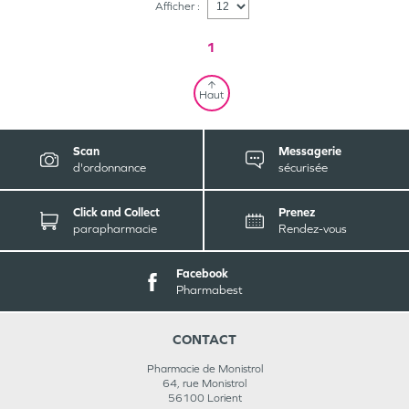
Afficher :
1
Haut
Scan
Messagerie
d'ordonnance
sécurisée
Click and Collect
Prenez
parapharmacie
Rendez-vous
Facebook
Pharmabest
CONTACT
Pharmacie de Monistrol
64, rue Monistrol
56100
Lorient