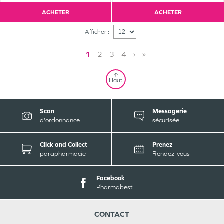
ACHETER
ACHETER
Afficher :
1
2
3
4
›
»
Haut
Scan
Messagerie
d'ordonnance
sécurisée
Click and Collect
Prenez
parapharmacie
Rendez-vous
Facebook
Pharmabest
CONTACT