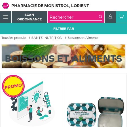
PHARMACIE DE MONISTROL, LORIENT
SCAN
menu
ORDONNANCE
FILTRER PAR
Tous les produits
SANTÉ- NUTRITION
Boissons et Aliments
BOISSONS ET ALIMENTS
PROMO