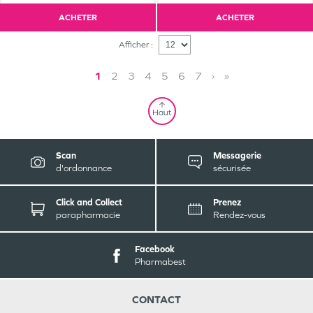
ACHETER
ACHETER
Afficher :
1
2
3
4
5
6
7
›
»
Haut
Scan
Messagerie
d'ordonnance
sécurisée
Click and Collect
Prenez
parapharmacie
Rendez-vous
Facebook
Pharmabest
CONTACT