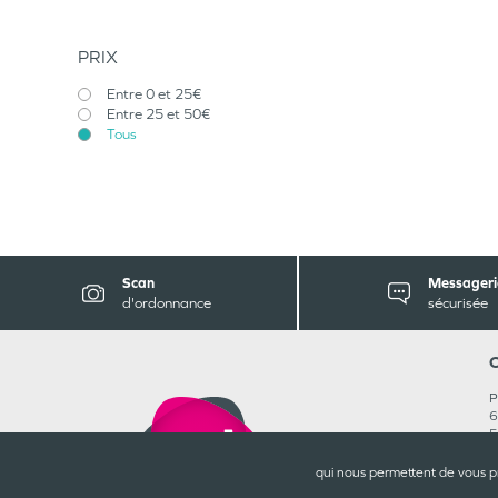
PRIX
Entre 0 et 25€
Entre 25 et 50€
Tous
Scan
Messageri
d'ordonnance
sécurisée
P
6
5
0
R
qui nous permettent de vous p