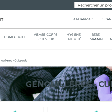
NT
LA PHARMACIE
SCAN
VISAGE-CORPS-
HYGIÈNE-
BÉBÉ-
HOMÉOPATHIE
CHEVEUX
INTIMITÉ
MAMAN
N
ouillères - Cuissards
GENOUILLÈRES - CU