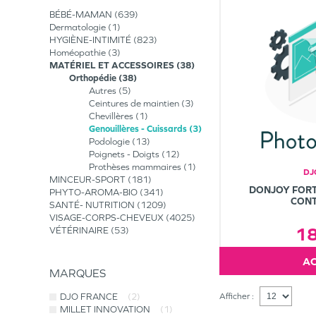
BÉBÉ-MAMAN
639
Dermatologie
1
HYGIÈNE-INTIMITÉ
823
Homéopathie
3
MATÉRIEL ET ACCESSOIRES
38
Orthopédie
38
Autres
5
Ceintures de maintien
3
Chevillères
1
Genouillères - Cuissards
3
Podologie
13
Poignets - Doigts
12
Prothèses mammaires
1
DJ
MINCEUR-SPORT
181
DONJOY FORT
PHYTO-AROMA-BIO
341
CONT
SANTÉ- NUTRITION
1209
VISAGE-CORPS-CHEVEUX
4025
1
VÉTÉRINAIRE
53
MARQUES
DJO FRANCE
(2)
Afficher :
MILLET INNOVATION
(1)