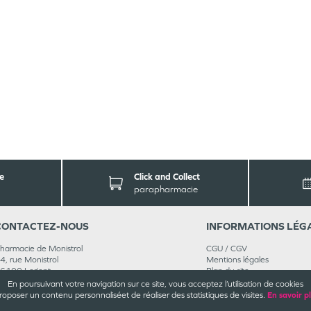
e
Click and Collect
parapharmacie
CONTACT
EZ-NOUS
INFORMATIONS
LÉG
harmacie de Monistrol
CGU / CGV
4, rue Monistrol
Mentions légales
6100
Lorient
Plan du site
2 97 37 32 19
Cookies et confidentialité
En poursuivant votre navigation sur ce site, vous acceptez l’utilisation de cookies
ejoignez-nous
Rappels de produits
roposer un contenu personnalisé
et de réaliser des statistiques de visites.
En savoir p