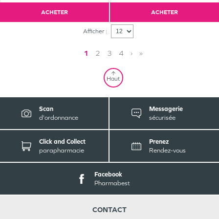
ACHETER
ACHETER
Afficher :
1
2
3
4
›
»
Haut
Scan
Messagerie
d'ordonnance
sécurisée
Click and Collect
Prenez
parapharmacie
Rendez-vous
Facebook
Pharmabest
CONTACT