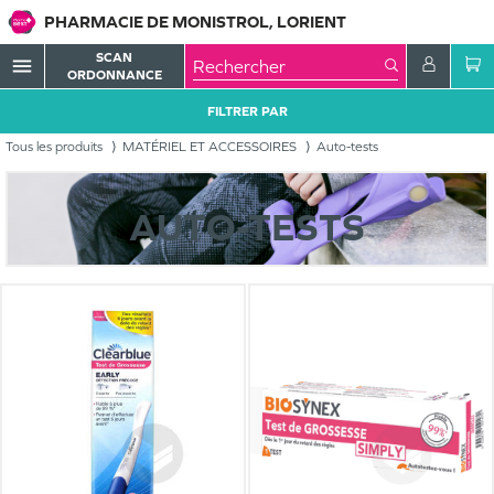
PHARMACIE DE MONISTROL, LORIENT
SCAN
menu
ORDONNANCE
FILTRER PAR
Tous les produits
MATÉRIEL ET ACCESSOIRES
Auto-tests
AUTO-TESTS