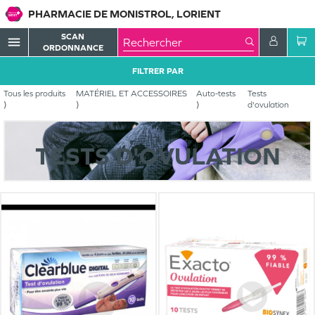
PHARMACIE DE MONISTROL, LORIENT
SCAN
menu
ORDONNANCE
FILTRER PAR
Tous les produits
MATÉRIEL ET ACCESSOIRES
Auto-tests
Tests
d'ovulation
TESTS D'OVULATION