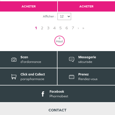
ACHETER
ACHETER
Afficher :
1
2
3
4
5
6
7
›
»
Haut
Scan
Messagerie
d'ordonnance
sécurisée
Click and Collect
Prenez
parapharmacie
Rendez-vous
Facebook
Pharmabest
CONTACT