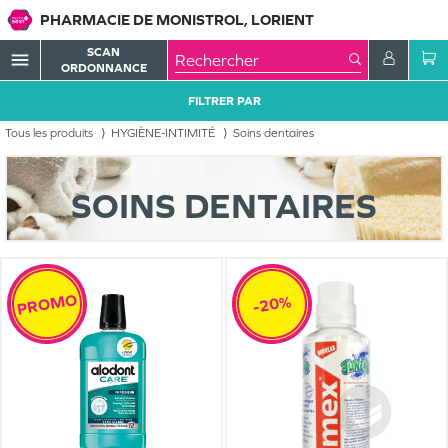
PHARMACIE DE MONISTROL, LORIENT
SCAN
menu
ORDONNANCE
FILTRER PAR
Tous les produits
HYGIÈNE-INTIMITÉ
Soins dentaires
SOINS DENTAIRES
PROMO
-20%