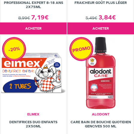
PROFESSIONAL EXPERT 8-18 ANS
FRAICHEUR GOÛT PLUS LÉGER
2X75ML
7,19€
3,84€
8,99€
5,49€
ACHETER
ACHETER
PROMO
-20%
ELMEX
ALODONT
DENTIFRICES DUO ENFANTS
CARE BAIN DE BOUCHE QUOTIDIEN
2X50ML
GENCIVES 500 ML