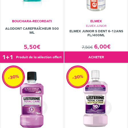
BOUCHARA-RECORDATI
ELMEX
ELMEX JUNIOR
ALODONT CAREFRAÎCHEUR 500
ELMEX JUNIOR S DENT 6-12ANS
ML
FL/400ML
6,00€
5,50€
7,50€
1+1
produit de la sélection offert
ACHETER
-30%
-30%