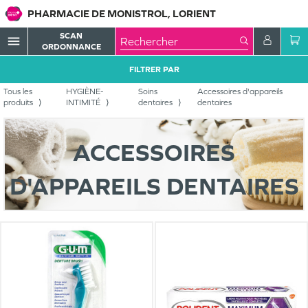
PHARMACIE DE MONISTROL, LORIENT
SCAN
menu
ORDONNANCE
FILTRER PAR
Tous les
HYGIÈNE-
Soins
Accessoires d'appareils
produits
INTIMITÉ
dentaires
dentaires
ACCESSOIRES
D'APPAREILS DENTAIRES