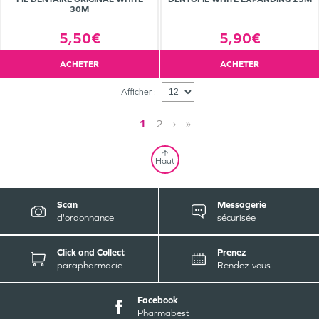
30M
5,50€
5,90€
ACHETER
ACHETER
Afficher :
1
2
›
»
Haut
Scan
Messagerie
d'ordonnance
sécurisée
Click and Collect
Prenez
parapharmacie
Rendez-vous
Facebook
Pharmabest