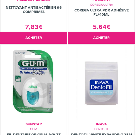
COREGA ULTRA
NETTOYANT ANTIBACTÉRIEN 96
COREGA ULTRA PDR ADHÉSIVE
COMPRIMÉS
FL/40ML
5,64€
7,83€
ACHETER
ACHETER
SUNSTAR
INAVA
GUM
DENTOFIL
FIL DENTAIRE ORIGINAL WHITE
DENTOFIL WHITE EXPANDING 25M