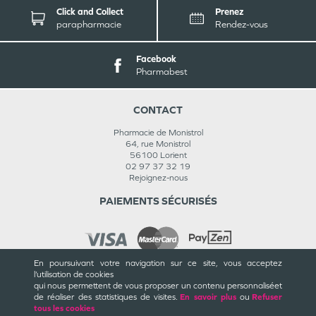
Click and Collect
Prenez
parapharmacie
Rendez-vous
Facebook
Pharmabest
CONTACT
Pharmacie de Monistrol
64, rue Monistrol
56100
Lorient
02 97 37 32 19
Rejoignez-nous
PAIEMENTS SÉCURISÉS
En poursuivant votre navigation sur ce site, vous acceptez
l’utilisation de cookies
INFORMATIONS
qui nous permettent de vous proposer un contenu personnalisé
et
de réaliser des statistiques de visites.
En savoir plus
ou
Refuser
CGU / CGV
tous les cookies
Mentions légales