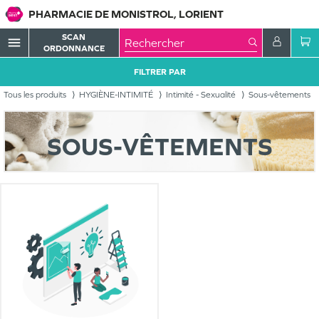
PHARMACIE DE MONISTROL, LORIENT
SCAN
menu
ORDONNANCE
FILTRER PAR
Tous les produits
HYGIÈNE-INTIMITÉ
Intimité - Sexualité
Sous-vêtements
SOUS-VÊTEMENTS